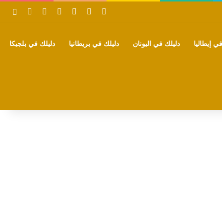
‫X
فيسبوك
بينتيريست
‫YouTube
تيلقرام
واتساب
بحث
ي إيطاليا
دليلك في اليونان
دليلك في بريطانيا
دليلك في بلجيكا