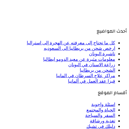
أحدث المواضيع
كل ما تحتاج إلى معرفته عن الهجرة إلى استراليا
ارخص شحن من بريطانيا الى السعوديه
تاشيرة اليونان
معلومات مثيرة عن معبد الدومو ايطاليا
زراعة الاسنان في اليونان
الشحن من بريطانيا
مراكز علاج السرطان في المانيا
فيزا عقد العمل في ألمانيا
أقسام الموقع
اسئلة واجوبة
الحياة والمجتمع
السفر والسياحة
تغذية ورشاقة
دليلك فى تشيك