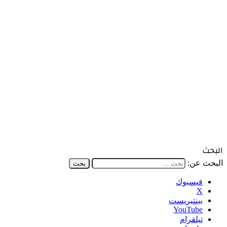
البحث
البحث عن:
فيسبوك
‫X
بينتيريست
‫YouTube
تيلقرام