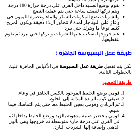
نقوم بوضع الصنيه داخل الفرن علي درجة حرارة 180 درجة
ويتم تركها لنصف ساعة حتي يتم عملية النضج.
وللشربات نضع المكونات السكر والماء وعصرة الليمون في
وعاء علي البوتاجاز لمدة لا تتجاوز ال15 دقيقة ويكون المزيج
كثيفاً نوعاً ما ويترك حتي يبرد.
عند خروجها نسكب عليها الشربات ونتركها حتي تبرد ثم نقوم
بتقطيعها.
طريقة عمل البسبوسة الجاهزة :
لكي يتم تفعيل
طريقة عمل البسبوسة
في الأكياس الجاهزة عليك
بالخطوات التالية.
طريقة التحضير
قومي بوضع الخليط الموجود بالكيس الجاهز في وعاء.
ضيفي كوب الزبدة المذابة إلي الخليط
ثم الزبادي وقومي بعجن الخليط معاً حتي يتم التماسك فيما
بينهم.
قومي بتحضير صنيه مدهونة بالزبد ووضع الخليط بداخلها ثم
في الفرن علي درجة حارة متوسطة ثم خروجها وهي بالون
الذهبي وإضافة إلها الشربات البارد.