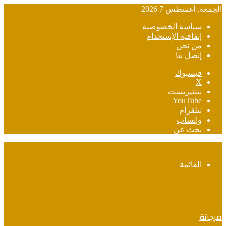
الجمعة, أغسطس 7 2026
سياسة الخصوصية
إتفاقية الإستخدام
من نحن
إتصل بنا
فيسبوك
‫X
بينتيريست
‫YouTube
تيلقرام
واتساب
بحث عن
القائمة
مرجانة