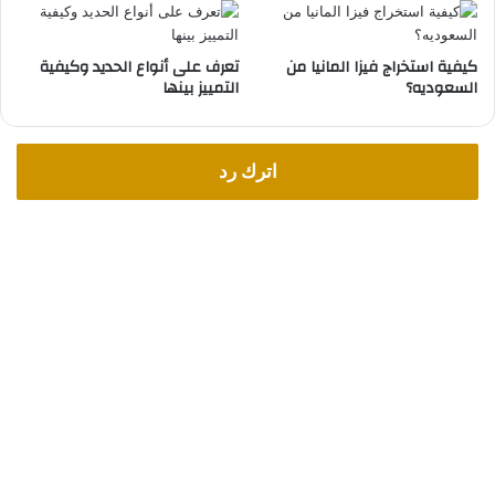
ا
ل
م
كيفية استخراج فيزا المانيا من
تعرف على أنواع الحديد وكيفية
ط
السعوديه؟
التمييز بينها
ل
و
ب
اترك رد
ة