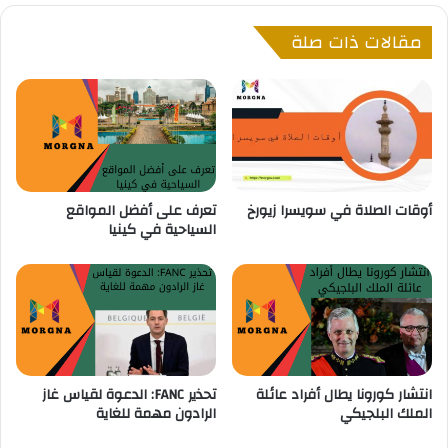
غ
ت
مقالات ذات صلة
ا
ا
ف
ج
و
ف
ر
ي
ة
ز
:
ا
ا
ل
أوقات الصلاة في سويسرا زيورخ
تعرف على أفضل المواقع
ش
السياحية في كينيا
ر
و
ط
و
ا
ل
أ
و
انتشار كورونا يطال أفراد عائلة
تحذير FANC: الدعوة لقياس غاز
ر
الملك البلجيكي
الرادون مهمة للغاية
ا
ق