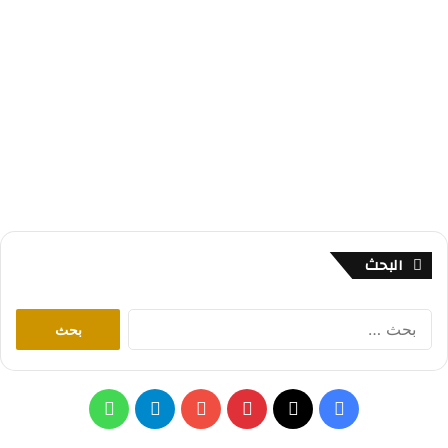
البحث
ا
ل
ب
ح
ث
ف
ب
ت
و
ع
ن