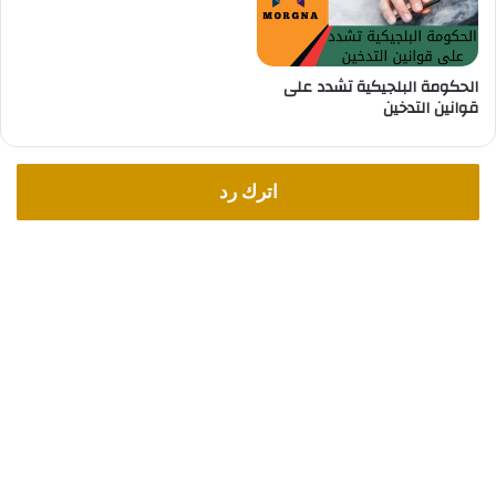
الحكومة البلجيكية تشدد على
قوانين التدخين
اترك رد