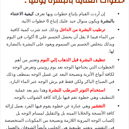
خطوات العناية بالبشرة يومياً :
إن أردت القيام بإتباع خطوات وبها تعرف
كيفية الاعتناء
بالبشرة
ويكون منوال جيد عليك إتباع 6 خطوات الآتية.
ترطيب البشرة من الداخل
وذلك عند شرب كمية كافية
من الماء فيما لا يقل أن يحصل الجسم علي 8 أكواب في اليوم
وبذلك يتخلص الجسم من السموم ويعود على البشرة بالنضارة
لها.
تنظيف البشرة قبل الذهاب إلي النوم
وتعتبر من أهم
الخطوات التي يحتاجها الوجه بعد يوم روتيني وتعرض الوجه
لكافة أنواع الأتربة ونصيحة البعد عن غسل الوجه بمنظف وذلك
في الصباح الباكر ولكن فقط قم برش الوجه عبر الماء البارد.
استخدام التونر المرطب للبشرة
وهذا يتم بعد عملية
التنظيف وهي خطوة تقم فيها بإزالة كافة الشوائب بالوجه.
التقشير
وهي عبارة عن خطوة يقوم فيها الفرد بعمل إزالة
كافة الأنسجة والخلايا الميته بل والتقليل لمسام الوجه بل
إكساب الوجه المرونة اللازمة ونصيحة من المكونات المتخصصة
في التقشير وتعتبر طبيعية هي الحليب وأيضاً الشوفان والعسل