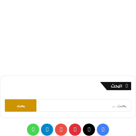
البحث
ا
ل
ب
ح
ث
ف
ب
ت
و
ع