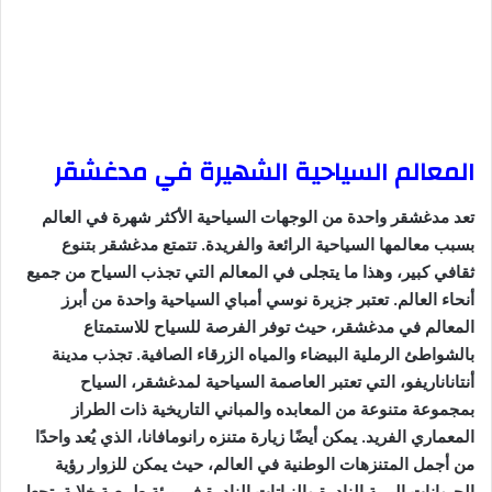
المعالم السياحية الشهيرة في مدغشقر
تعد مدغشقر واحدة من الوجهات السياحية الأكثر شهرة في العالم
بسبب معالمها السياحية الرائعة والفريدة. تتمتع مدغشقر بتنوع
ثقافي كبير، وهذا ما يتجلى في المعالم التي تجذب السياح من جميع
أنحاء العالم. تعتبر جزيرة نوسي أمباي السياحية واحدة من أبرز
المعالم في مدغشقر، حيث توفر الفرصة للسياح للاستمتاع
بالشواطئ الرملية البيضاء والمياه الزرقاء الصافية. تجذب مدينة
أنتاناناريفو، التي تعتبر العاصمة السياحية لمدغشقر، السياح
بمجموعة متنوعة من المعابده والمباني التاريخية ذات الطراز
المعماري الفريد. يمكن أيضًا زيارة متنزه رانومافانا، الذي يُعد واحدًا
من أجمل المتنزهات الوطنية في العالم، حيث يمكن للزوار رؤية
الحيوانات البرية النادرة والنباتات النادرة في بيئة طبيعية خلابة. تجعل