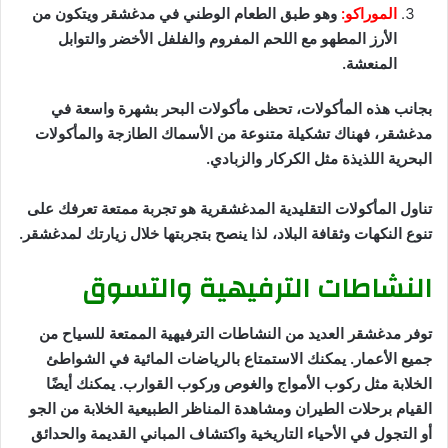
الموراكو:
وهو طبق الطعام الوطني في مدغشقر ويتكون من
الأرز المطهو مع اللحم المفروم والفلفل الأخضر والتوابل
المنعشة.
بجانب هذه المأكولات، تحظى مأكولات البحر بشهرة واسعة في
مدغشقر، فهناك تشكيلة متنوعة من الأسماك الطازجة والمأكولات
البحرية اللذيذة مثل الكركار والزبادي.
تناول المأكولات التقليدية المدغشقرية هو تجربة ممتعة تعرفك على
تنوع النكهات وثقافة البلاد، لذا ينصح بتجربتها خلال زيارتك لمدغشقر.
النشاطات الترفيهية والتسوق
توفر مدغشقر العديد من النشاطات الترفيهية الممتعة للسياح من
جميع الأعمار. يمكنك الاستمتاع بالرياضات المائية في الشواطئ
الخلابة مثل ركوب الأمواج والغوص وركوب القوارب. يمكنك أيضًا
القيام برحلات الطيران ومشاهدة المناظر الطبيعية الخلابة من الجو
أو التجول في الأحياء التاريخية واكتشاف المباني القديمة والحدائق