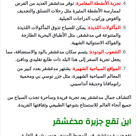
تجربة الأنشطة المغامرة:
توفر مدغشقر العديد من الفرص
لممارسة الأنشطة المثيرة مثل رحلات التسلق والتجديف
والغوص وركوب الدراجات الجبلية.
المأكولات اللذيذة:
يمكن للسياح تذوق المأكولات اللذيذة
والمتنوعة في مدغشقر، مثل الأطباق البحرية الطازجة
والفواكه الاستوائية الشهية.
الشعوب الودودة:
يتسم سكان مدغشقر بالود والاستضافة، مما
يجعل تجربة السفر إلى هذا البلد ذات طابع تقليدي ودافئ.
المواقع السياحية الشهيرة:
يشتهر مدغشقر بعدد كبير من
المعالم السياحية الشهيرة، مثل جزر نوسي بي ومحمية
رانومافانا وحديقة آنداسيبي.
اكتشاف جمال مدغشقر يعد تجربة فريدة وساحرة تجذب السياح من
جميع أنحاء العالم للاستمتاع بتنوعها الطبيعي وثقافتها الفريدة.
اين تقع جزيرة مدغشقر
تقع جزيرة مدغشقر في المحيط الهندي، جنوب شرق القارة