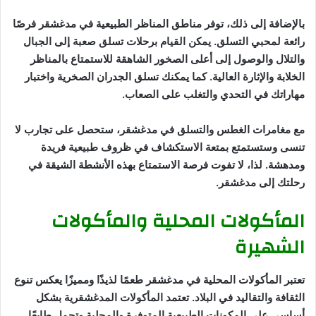
بالإضافة إلى ذلك، توفر مناطق المناظر الطبيعية في مدغشقر فرصًا
رائعة لمحبي التسلق. يمكن القيام برحلات تسلق صعبة إلى الجبال
والتلال والوصول إلى أعلى الصخور الشاهقة للاستمتاع بالمناظر
الخلابة والإثارة العالية. كما يمكنك تسلق الجدران الصخرية واختبار
مهاراتك في التحدي والتغلب على الصعاب.
مع مغامرات الغطس والتسلق في مدغشقر، ستحصل على تجارب لا
تنسى وستستمتع بمتعة الاستكشاف في ظروف طبيعية فريدة
ومدهشة. لذا، لا تفوت فرصة الاستمتاع بهذه الأنشطة الشيقة في
رحلتك إلى مدغشقر.
المأكولات المحلية والمأكولات
الشهيرة
تعتبر المأكولات المحلية في مدغشقر طعمًا لذيذًا ومميزًا يعكس تنوع
الثقافة والتقاليد في البلاد. تعتمد المأكولات المدغشقرية بشكل
أساسي على المكونات الطبيعية المتوفرة والمحلية وتحمل طابعًا