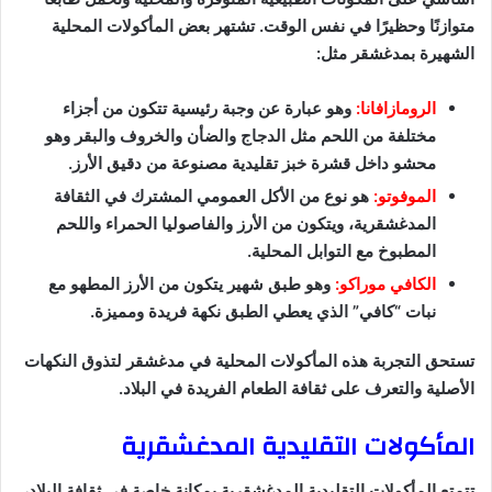
متوازنًا وحظيرًا في نفس الوقت. تشتهر بعض المأكولات المحلية
الشهيرة بمدغشقر مثل:
الرومازافانا:
وهو عبارة عن وجبة رئيسية تتكون من أجزاء
مختلفة من اللحم مثل الدجاج والضأن والخروف والبقر وهو
محشو داخل قشرة خبز تقليدية مصنوعة من دقيق الأرز.
الموفوتو:
هو نوع من الأكل العمومي المشترك في الثقافة
المدغشقرية، ويتكون من الأرز والفاصوليا الحمراء واللحم
المطبوخ مع التوابل المحلية.
الكافي موراكو:
وهو طبق شهير يتكون من الأرز المطهو مع
نبات “كافي” الذي يعطي الطبق نكهة فريدة ومميزة.
تستحق التجربة هذه المأكولات المحلية في مدغشقر لتذوق النكهات
الأصلية والتعرف على ثقافة الطعام الفريدة في البلاد.
المأكولات التقليدية المدغشقرية
تتمتع المأكولات التقليدية المدغشقرية بمكانة خاصة في ثقافة البلاد،