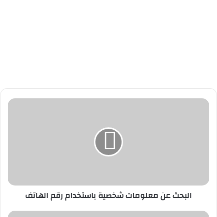
ا
ل
ب
ح
ث
ع
ن
م
ع
البحث عن معلومات شخصية باستخدام رقم الهاتف
ل
و
م
أ