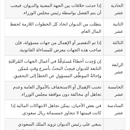
الحادية
إذا حدثت خلافات بين الجهة المعنية والديوان، فيجب
عشر
أن يتم الفصل بواسطة رئيس مجلس الوزراء.
الثانية
يتطلب من الديوان اتخاذ كل الخطوات اللازمة لحفظ
عشر
المال العام.
الثالثة
إذا تم التقصير أو الإهمال من جهات مسؤولة، فإن
عشر
صاحب هذه الجهات معرض للمساءلة القانونية.
إن وُجِدت أخطاءٌ مُستَدِقَّةٌ في أعمال الجهات المُراقَبَةِ
الرابعة
التابعة للديوان فيجِبُ البحثُ بأسرع وقتٍ مُمكِن
عشر
وإحالةُ الموظِّفِ المسؤولِ عن الخطأِ إلى التحقيقِ.
الخامسة
تجنب الإهمال أو الاستخفاف بالأموال العامة وعدم
عشر
تجاهل أي مخالفة دون موافقة مجلس الوزراء.
السادسة
في بعض الأحيان، يمكن تجاهل الانتهاكات المالية إذا
عشر
كانت قيمتها لا تتجاوز خمسمائة ريال سعودي.
ينبغي على رئيس الديوان تزويد الملك السعودي