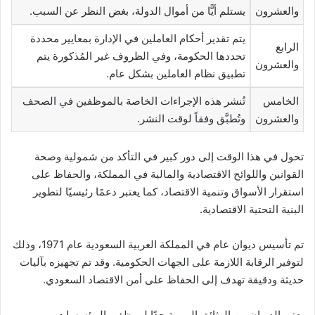
والعشرون
يستلم أيًّا من أموال الدولة، بغض النظر عن السبب.
يتم تقدير أحكام العاملين في الإدارة بمعايير محددة
الرابع
تحددها الحكومة، وفي الظروف غير المُذكورة يتم
والعشرون
تطبيق نظام العاملين بشكل عام.
الخامس
تُنشر هذه الإجراءات الخاصة بالموظفين في الصحف
والعشرون
وتُطبَّق وفقاً لوقت النشر.
تحول في هذا الوقت إلى دور كبير في التأكد من شمولية وصحة
القوانين واللوائح الاقتصادية والمالية في المملكة، والحفاظ على
استقرار الأسواق وتنمية الاقتصاد، كما يعتبر دعمًا رئيسيًا لتطوير
البنية التحتية الاقتصادية.
تم تأسيس ديوان عام في المملكة العربية السعودية عام 1971، وذلك
لتوفير الرقابة اللازمة على الجهات الحكومية. وقد تم تجهيزه بآليات
حديثة ودقيقة تهدف إلى الحفاظ على أمن الاقتصاد السعودي.
يعتبر الديوان من الوثائق المهمة جدًا لموظفي المؤسسات