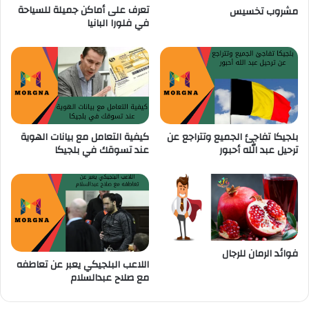
تعرف على أماكن جميلة للسياحة
ا
ة
مشروب تخسيس
في فلورا البانيا
ت
ب
ف
ا
ل
د
م
ا
م
ل
بلجيكا تفاجئ الجميع وتتراجع عن
كيفية التعامل مع بيانات الهوية
ل
ترحيل عبد الله أحبور
عند تسوقك في بلجيكا
ح
ص
و
ل
ع
ل
ى
فوائد الرمان للرجال
م
اللاعب البلجيكي يعبر عن تعاطفه
ل
مع صلاح عبدالسلام
ا
ب