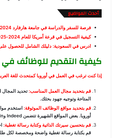
أحدث المواضيع
فرصة للسفر والدراسة في جامعة هارفارد 2024: الرسوم الدراسية متاحة بالكامل.
كيفية التسجيل في قرعة أمريكا للعام 2024-2025 بشكل مجاني
ادرس في السعودية: دليلك الشامل للحصول على الم
كيفية التقديم للوظائف في أو
إذا كنت ترغب في العمل في أوروبا كمتحدث للغة العربي
قم بتحديد مجال العمل المناسب:
تحديد المجال 
المتاحة وتوجيه جهود بحثك.
قم بتحديد مواقع الوظائف الموثوقة:
استخدم مواق
أوروبا. بعض المواقع الشهيرة تتضمن Indeed وLinkedIn وGlassdoor ونشرات الوظائف المتخصصة.
قم بتحسين سيرتك الذاتية وكتابة رسالة تغطية:
اج
قم بكتابة رسالة تغطية واضحة ومخصصة لكل ط