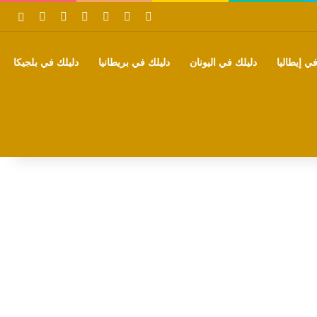
‫X
فيسبوك
بينتيريست
‫YouTube
تيلقرام
واتساب
بحث
ي إيطاليا
دليلك في اليونان
دليلك في بريطانيا
دليلك في بلجيكا