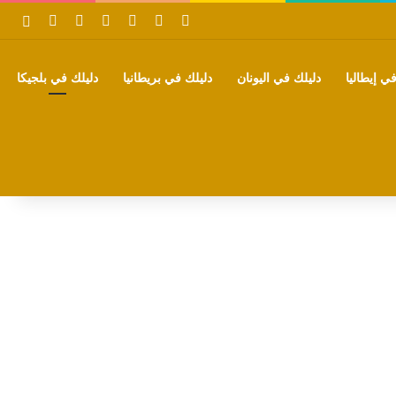
‫X
فيسبوك
بينتيريست
‫YouTube
تيلقرام
واتساب
بحث
ي إيطاليا
دليلك في اليونان
دليلك في بريطانيا
دليلك في بلجيكا