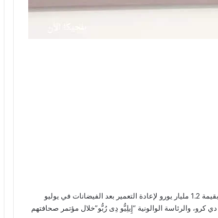
ستمنح الحكومة الفدرالية البلجيكية جانباً والونيّاً قرض بقيمة 1.2 مليار يورو لإعادة التعمير بعد الفيضانات في يوليو
رو، والرئاسة الوالونية “إِيلِیُّو دِی رُبُّو”خلال مؤتمر صحافتهم