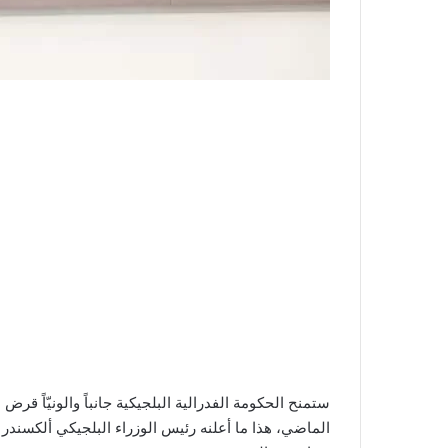
الماضي، هذا ما أعلنه رئيس الوزراء البلجيكي ألكسندر دي ك