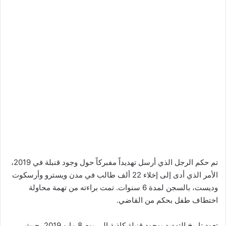
تم حكم الرجل الذي أرسل تهديداً مفبركاً حول وجود قنبلة في 2019،
الأمر الذي أدى إلى إخلاء 22 ألف طالب في مدن ويسترو وأرسكوت
وديست، بالسجن لمدة 6 سنوات. تمت براءته من تهمة محاولة
اختطاف طفل بحكم من القاضي.
تعود تاريخ التهديد بوجود قنبلة كاذبة إلى يوم 8 مايو 2019، حيث