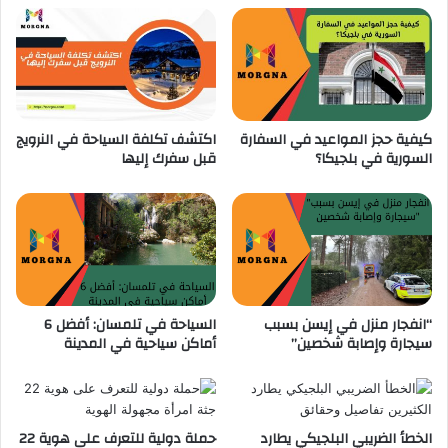
ج
ة
ت
ا
ح
ل
ل
م
ي
ن
ل
ا
كيفية حجز المواعيد في السفارة
اكتشف تكلفة السياحة في النرويج
F
خ
السورية في بلجيكا؟
قبل سفرك إليها
E
ا
B
ل
I
ج
A
د
C
ي
د
ة
ا
“انفجار منزل في إيسن بسبب
السياحة في تلمسان: أفضل 6
ل
سيجارة وإصابة شخصين”
أماكن سياحية في المدينة
ت
ي
و
ا
ف
الخطأ الضريبي البلجيكي يطارد
حملة دولية للتعرف على هوية 22