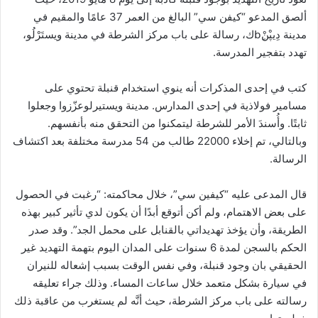
ألصق المدعو “كيفن سي” البالغ من العمر 37 عامًا والمقيم في
مدينة دِيپْنْbِك، رسالة على باب مركز الشرطة في مدينة ویستَرْلُو،
تهدد بتفجير المدرسة.
كتب في إحدى المذكرات أنه ينوي استخدام قنبلة تحتوي على
مسامير فولاذية في إحدى المدارس. مدينة ويستيرلوعزّزوا وجعلوا
ثابتًا. وأُسندَ الأمر للشرطة ليتمكنوا من التحقق منه بأنفسهم.
وبالتالي، تم إخلاء 22000 طالب من 54 مدرسة مختلفة بعد اكتشاف
الرسالة.
قال المدعى عليه “كيفين سي”، خلال محاكمته: “رغبت في الحصول
على بعض الاهتمام، ولم أكن أتوقع أبدًا أن يكون لدي تأثير كبير بهذه
الطريقة، وأن يؤخذ تهديداتي بالقنابل على محمل الجد”. وقد صدر
الحكم بالسجن لمدة 6 سنوات على المدان اليوم بتهمة التهديد غير
الحقيقي بان وجود قنبلة، وفي نفس الوقت بسبب إشعاله للنيران
في سيارة بشكل متعمد خلال ساعات المساء. وذلك جراء تعليقه
رسالته على باب مركز الشرطة، حيث أنَّه لم يستغرب من عاقبة ذلك