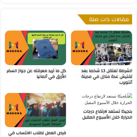
ل
و
ا
ت
مقالات ذات صلة
ل
ي
م
خ
ه
ي
د
م
د
ي
ب
ن
ا
ت
ل
ق
الشرطة تعتقل 13 شخصا بعد
كل ما تريد معرفته عن جواز السفر
ق
د
تفتيش عدة منازل في مدينة
الأزرق في ألمانيا
ن
و
أنتويرب
ب
ز
ل
ي
ة
ر
ب
ا
ا
ل
بلجيكا تستعد لارتفاع درجات
ل
د
الحرارة خلال الأسبوع المقبل
س
ا
ج
خ
فرص العمل لطلاب الانتساب في
ن
ل