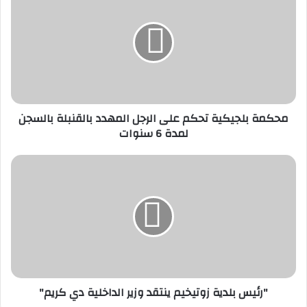
ح
ك
م
ة
ب
ل
ج
ي
محكمة بلجيكية تحكم على الرجل المهدد بالقنبلة بالسجن
ك
لمدة 6 سنوات
ي
ة
ت
"
ح
ر
ك
ئ
م
ي
ع
س
ل
ب
ى
ل
ا
د
ل
ي
"رئيس بلدية زوتيخيم ينتقد وزير الداخلية دي كريم"
ر
ة
ج
ز