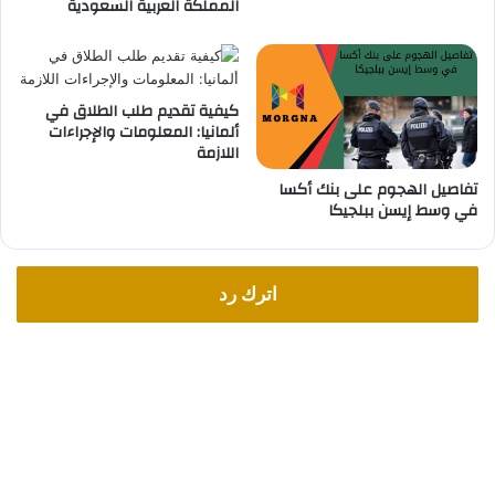
المملكة العربية السعودية
ل
ي
م
ة
د
د
ة
ي
6
ك
كيفية تقديم طلب الطلاق في
س
ألمانيا: المعلومات والإجراءات
ر
اللازمة
ن
ي
و
م
تفاصيل الهجوم على بنك أكسا
ا
"
في وسط إيسن ببلجيكا
ت
اترك رد