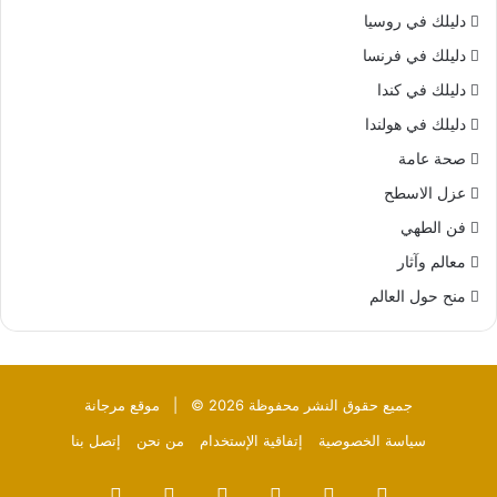
دليلك في روسيا
دليلك في فرنسا
دليلك في كندا
دليلك في هولندا
صحة عامة
عزل الاسطح
فن الطهي
معالم وآثار
منح حول العالم
جميع حقوق النشر محفوظة 2026 © |
موقع مرجانة
سياسة الخصوصية
إتفاقية الإستخدام
من نحن
إتصل بنا
فيسبوك
‫X
بينتيريست
‫YouTube
تيلقرام
واتساب