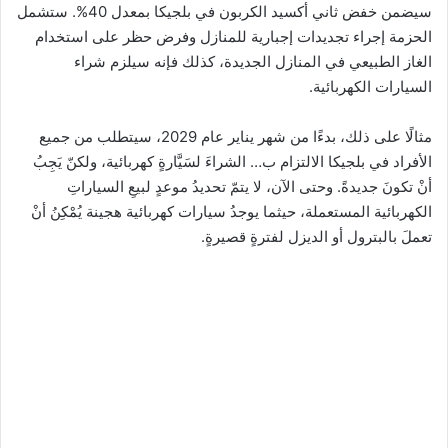
سيضمن خفض ثاني أكسيد الكربون في بلجيكا بمعدل 40%. ستشمل
الحزمة إجراء تجديدات إجبارية للمنازل وفرض حظر على استخدام
الغاز الطبيعي في المنازل الجديدة، كذلك فإنه سيلزم شراء
السيارات الكهربائية.
مثالًا على ذلك، بدءًا من شهر يناير عام 2029، سيتطلب من جميع
الأفراد في بلجيكا الالتزام ب… الشراءَ لسَيَّارةٍ كهربائية، ولكنّ يَجِبُ
أنْ تكونَ جديدةً. وحتى الآن، لا يتمّ تحديدُ موعدٍ لبيعِ السياراتِ
الكهربائية المستعملة، حيثما يوجدُ سيارات كهربائية هجينة يُمْكِنُ أنْ
تعملَ بالبترول أو الديزل لفترةٍ قصيرةٍ.