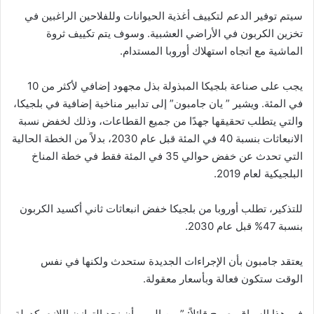
سيتم توفير الدعم لتكييف أغذية الحيوانات وللفلاحين الراغبين في
تخزين الكربون في الأراضي العشبية. وسوف يتم تكييف ثروة
الماشية مع اتجاه استهلاك أوروبا المستدام.
يجب على صناعة بلجيكا المبذولة بذل مجهود إضافي لأكثر من 10
في المئة. ويشير ” يان جامبون” إلى تدابير مناخية إضافية في بلجيكا،
والتي يتطلب تحقيقها جهدًا من جميع القطاعات، وذلك لخفض نسبة
الانبعاثات بنسبة 40 في المئة قبل عام 2030، بدلاً من الخطة الحالية
التي تحدث عن خفض حوالي 35 في المئة فقط في خطة المناخ
البلجيكية لعام 2019.
للتذكير، تطلب أوروبا من بلجيكا خفض انبعاثات ثاني أكسيد الكربون
بنسبة 47% قبل عام 2030.
يعتقد جامبون بأن الإجراءات الجديدة ستحدث ولكنها في نفس
الوقت ستكون فعالة وبأسعار معقولة.
في هذا السياق، صرح قائلاً: ” من المهم أن نجد التوازن اللازم. كدولة