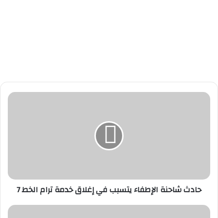
ح
ا
د
ث
ش
ا
ح
ن
ة
حادث شاحنة الإطفاء يتسبب في إغلاق خدمة ترام الخط 7
ا
ل
إ
ق