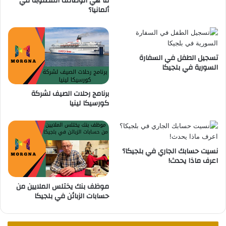
ما هي الوظائف المطلوبة في
ألمانيا؟
ا
ف
م
ا
ا
ء
ل
م
خ
ك
تسجيل الطفل في السفارة
ط
ا
السورية في بلجيكا
7
ن
ا
برنامج رحلات الصيف لشركة
ل
كورسيكا لينيا
م
ي
ل
ا
د
نسيت حسابك الجاري في بلجيكا؟
ف
اعرف ماذا يحدث!
ي
ا
موظف بنك يختلس الملايين من
ل
حسابات الزبائن في بلجيكا
ه
و
ي