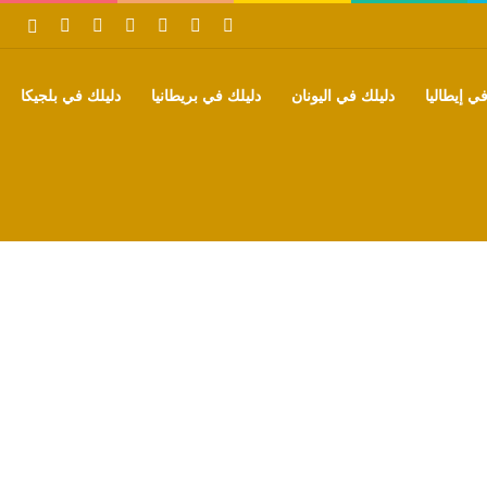
‫X
فيسبوك
بينتيريست
‫YouTube
تيلقرام
واتساب
بحث
ي إيطاليا
دليلك في اليونان
دليلك في بريطانيا
دليلك في بلجيكا