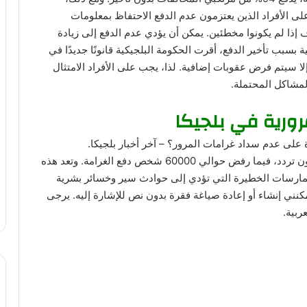
 يجب على الأفراد الذين يعتزمون عدم الدفع الاحتفاظ بمعلومات
ف إذا لم يكونوا مخطئين. يمكن أن يؤدي عدم الدفع إلى زيادة
سبب تأخير الدفع، أقرت الحكومة البلجيكية قانونًا جديدًا في
وإلا سيتم فرض عقوبات إضافية. لذا، يجب على الأفراد الامتثال
لمشاكل المحتملة.
رورية في بلجيكا
ة على عدم سداد غرامات المرور؟ – آخر أخبار بلجيكا.
نحو 940000 شخص غراماتهم دون تردد، فيما رفض حوالي 60000 شخص دفع الغرامة. وتعد هذه
لممارسات الخطيرة التي تؤدي إلى حوادث سير وخسائر بشرية
 تكون كبيرة. عذرًا، كنموذج لغة AI، لا يمكنني إنشاء أو إعادة صياغة فقرة بدون نص للإشارة إليه. يرجى
ربية.