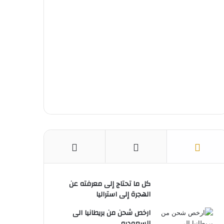
ك
ر
u
ا
ب
ي
b
م
س
e
ت
كل ما تحتاج إلى معرفته عن
الهجرة إلى استراليا
ارخص شحن من بريطانيا الى
السعوديه