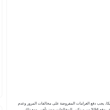
يكا، يجب دفع الغرامات المفروضة على مخالفات المرور وعدم
التجاهل لها بأي حال من الأحوال. وفقًا للقواعد القانونية، يدفع 94% من مرتكبي المخالفات بدون تأخير. ومع ذلك،