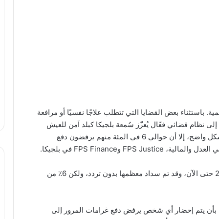
ية. باستثناء بعض القضايا التي تتطلب علاجًا نفسيًا أو مرافعة
 94%. وتشير هذه الأرقام إلى نظام قضائي فعّال يُعزّز سُمعة بلجيكا كبلد آمن للعيش
والزيارة. يتجاهل السائقون في بلجيكا قوانين المرور بشكل واضح، إلا أن حوالي 6 في المئة منهم يرفضون دفع
FPS وFPS Finance في بلجيكا.
تم إصدار مليون غرامة مرورية في بلجيكا منذ عام 2020 حتى الآن، وقد تم سداد معظمها بدون تردد، ولكن 6٪ من
العام 2020 في بلجيكا يقضي بأن يتم إحضار أي شخص يرفض دفع غرامات المرور إلى