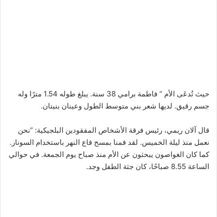
حيث تُدعَى الأم “ فاطمة برامي 38 سنة. يبلغ طوله 1.54 مترًا وله
جسم رقيق. لديها شعر بني متوسط ​​الطول وعينان بنيتان.
قال آلان ريمي، رئيس فرقة الأشخاص المفقودين البلجيكية: “نحن
نعمل منذ ليلة الخميس. لقد قمنا بمسح قاع النهر باستخدام السونار.
كما كان الغواصون يبحثون عن الأم منذ صباح يوم الجمعة. في حوالي
الساعة 8.55 صباحًا، كان جثة الطفل وجد.