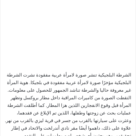
الشرطة البلجيكية تنشر صورة لامرأة عربية مفقودة نشرت الشرطة
البلجيكية مؤخرًا صورة لامرأة عربية مفقودة في بلجيكا. هوية المرأة
غير معروفة حاليا والشرطة تناشد الجمهور للحصول على معلومات.
التقطت الصورة من كاميرات المراقبة داخل مطار بروكسل وتظهر
المرأة قبل وقوع الانفجارين اللذين هزا المطار. كما أطلقت الشرطة
عمليات بحث عن زوجتها وطفلها، اللذين تم الإبلاغ عن فقدهما،
وعثرت على سيارتها بالقرب من جسر في قرية ليزي بالقرب من نهر.
علاوة على ذلك، داهموا أيضًا مقر نادي أندرلخت والاتحاد في إطار
تحقيقهم. وهم يحثون أي شخص لديه معلومات على التقدم