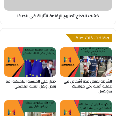
ى
ا
ت
ع
كشف الخداع: تصاريح الإقامة للأتراك في بلجيكا
أ
:
ش
ت
ي
ص
ر
ا
مقالات ذات صلة
ة
ر
إ
ي
ن
ح
س
ا
ا
ل
ن
إ
ي
ق
ة
ا
الشرطة تعتقل عدة أشخاص في
حصل على الجنسية البلجيكية رغم
ف
م
عملية أمنية بحي مولنبيك
رفض وكيل الملك البلجيكي
ي
ة
ببروكسل
ب
ل
ل
ل
ج
أ
ي
ت
ك
ر