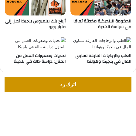
ا
ا
ل
ك
ض
ف
الحكومة البلجيكية مخطئة تمامًا
أرباح بنك بيلفيوس بلجيكا تصل إلى
ح
ي
في سياسة الهجرة
مليار يورو
ا
ب
ي
ل
ا
ج
ا
ي
ل
ك
العلب والزجاجات الفارغة تساوي
تحديات وصعوبات العمل من
ز
المال في بلجيكا وهولندا
المنزل: دراسة حالة في بلجيكا
ا
ل
ز
ا
اترك رد
ل