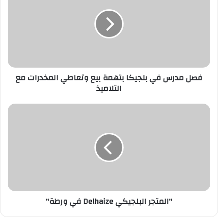
ل
م
د
ر
س
ف
ي
فصل مدرس في بلجيكا بتهمة بيع وتعاطي المخدرات مع
ب
التلاميذ
ل
ج
ي
"
ك
ا
ا
ل
ب
م
ت
ت
ه
ج
م
ر
ة
ا
ب
ل
"المتجر البلجيكي Delhaize في ورطة"
ي
ب
ع
ل