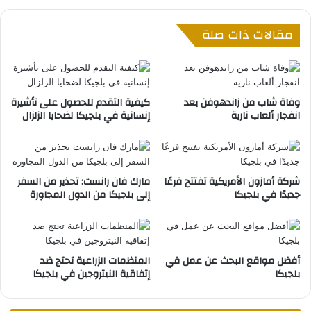
و
ج
ت
ي
مقالات ذات صلة
ع
ك
ا
ي
ط
D
ي
e
ا
l
وفاة شاب من زاندهوفن بعد
كيفية التقدم للحصول على تأشيرة
ل
h
انفجار ألعاب نارية
إنسانية في بلجيكا لضحايا الزلزال
م
a
خ
i
د
z
ر
e
ا
شركة أمازون الأمريكية تفتتح فرعًا
مارك فان رانست: تحذير من السفر
ف
جديدًا في بلجيكا
إلى بلجيكا من الدول المجاورة
ت
ي
م
و
ع
ر
ا
ط
ل
ة
أفضل مواقع البحث عن عمل في
المنظمات الزراعية تحتج ضد
ت
"
بلجيكا
إتفاقية النيتروجين في بلجيكا
ل
ا
م