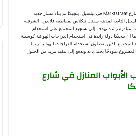
إنشاء مسار دراجات جديد بجانب الأبواب المنازل في شارع Marktstraat في بيلسيل، بلجيكا تم بناء مسار جديد
 في شارع Marketstraat في قرية بيلسيل التابعة لمدينة سينت نيكلاس بمقاطعة فلاندرن الشرقية
روع مبادرة رائدة تهدف إلى تشجيع المجتمع على استخدام
ما أن بلجيكا دولة رائدة في استخدام الدراجات الهوائية كوسيلة
 المجتمع الذين يفضلون استخدام الدراجات الهوائية بينما
لمشروع نموذجًا يحتذى به ويدفع إلى تنفيذ مزيد من الحلول
ب الأبواب المنازل في شارع