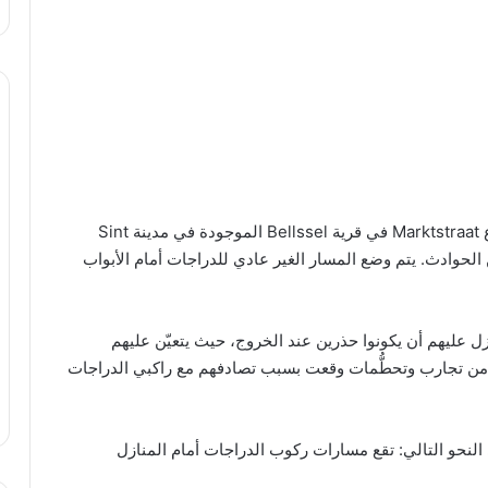
يتسبب إنشاء ممر للدراجات أمام باب المنزل في شارع Marktstraat في قرية Bellssel الموجودة في مدينة Sint
ة في عدد كبير من الحوادث. يتم وضع المسار الغير عادي للدراجات أمام الأبواب
عليهم أن يكونوا حذرين عند الخروج، حيث يتعيّن عليهم
من تجارب وتحطُّمات وقعت بسبب تصادفهم مع راكبي الدراجات
 النحو التالي: تقع مسارات ركوب الدراجات أمام المنازل