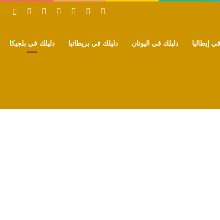
‫X
فيسبوك
بينتيريست
‫YouTube
تيلقرام
واتساب
بحث
ي إيطاليا
دليلك في اليونان
دليلك في بريطانيا
دليلك في بلجيكا