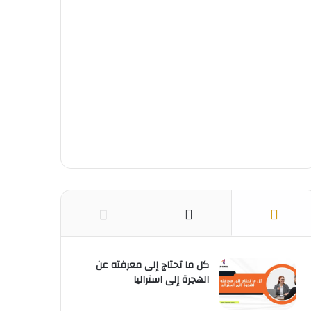
ك
ر
u
ا
ب
ي
b
م
س
e
ت
كل ما تحتاج إلى معرفته عن
الهجرة إلى استراليا