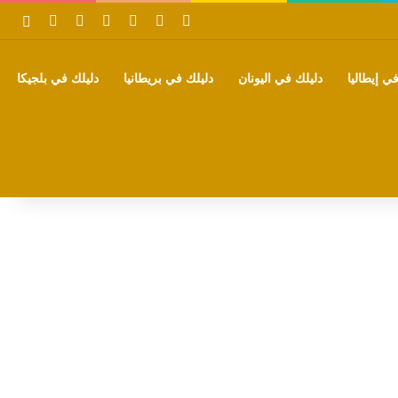
‫X
فيسبوك
بينتيريست
‫YouTube
تيلقرام
واتساب
بحث
ي إيطاليا
دليلك في اليونان
دليلك في بريطانيا
دليلك في بلجيكا