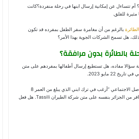
 أم تتساءل عن إمكانية إرسال ابنها في رحلة منفردة؟كانت
مثيرة للقلق.
لطائرة
بالرغم من أن مغامرة سفر الطفل بمفرده قد تكون
ذلك، هل تسمح الشركات الجوية بهذا الأمر؟
ة بالطائرة بدون مرافقة؟
ة سؤالا مفاده، هل تستطيع إرسال أطفالها بمفردهم على متن
22 مايو 2023.
صرحت صاحبة التدوينة على إحدى صفحات مواقع التواصل الاجتماعي “أرغب في ترك ابني الذي يبلغ من العمر 8
سنوات في بيت جده في فرنسا أثناء عطلته، وهو سيسافر من الجزائر بنفسه على متن شركة الطيران Tassili. هل فعل