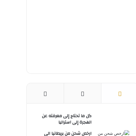
ك
ر
u
ا
ب
ي
b
م
س
e
ت
كل ما تحتاج إلى معرفته عن
الهجرة إلى استراليا
ارخص شحن من بريطانيا الى