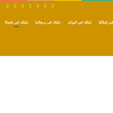
‫X
فيسبوك
بينتيريست
‫YouTube
تيلقرام
واتساب
بحث
ي إيطاليا
دليلك في اليونان
دليلك في بريطانيا
دليلك في بلجيكا