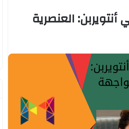
 أنتويربن: العنصرية