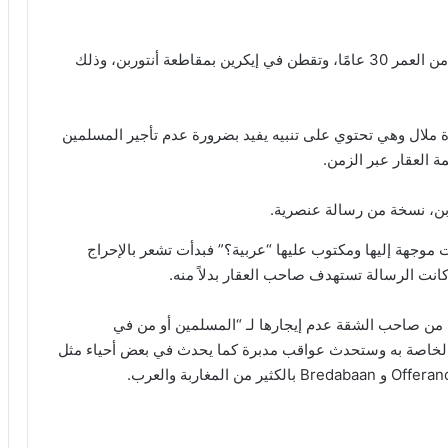
وصلت رسالة بريدية إلى فريدة ملال، وهي مغربية تبلغ من العمر 30 عامًا، وتقطن في إيكرين بمقاطعة أنتوربن، وذلك
ة ملال وهي تحتوي على تنبيه يفيد بضرورة عدم تأجير المسلمين
 العقار عبر الزمن.
ربن، نسخة من رسالة عنصرية.
 موجهة إليها ومكتوب عليها “عربية؟” فبدأت تشعر بالإحراج
 كانت الرسالة تستهدف صاحب العقار بدلاً منه.
 من صاحب الشقة عدم إيجارها لـ “المسلمين أو من في
 الخاصة به وستحدث عواقب مدبرة كما يحدث في بعض أحياء مثل