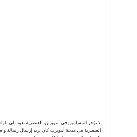
لا تؤجر المسلمين في أنتويربن: العنصرية تعود إلى الو
العنصرية في مدينة أنتويرب كان يريد إرسال رسالة واض