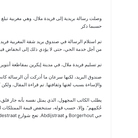
حسبما ذكر
تم استلام الرسالة في صندوق بريد شقة المغربية فريد
من أجل خدمة الحي، حتى لا يؤدي ذلك إلى انخفاض قيمة
تم تسليم فريدة ملال، في مدينة إيكرين بمقاطعة أنتوي
صندوق البريد، لكنها سرعان ما أدركت أن الرسالة كانت
والإساءة بسبب لغتها وثقافتها. تم قراءة المقال، ولكن
يطلب الكاتب المجهول، الذي يمثل نفسه بأنه جار قلق،
حُكمِهم”. وإلا، حسب قوله، ستنخفض قيمة الممتلكات
حي Borgerhout و Abdijstraat. تعج شوارع Offerandestraat و Bredabaan بالكثير من المغاربة والعرب.