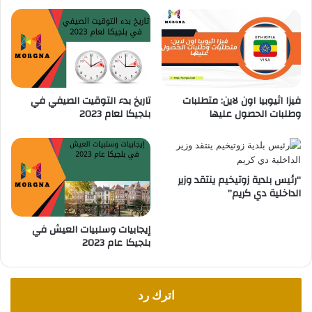
ي
إ
ق
ل
ب
ى
و
ا
م
ل
ب
و
ن
فيزا اثيوبيا اون لاين: متطلبات
تاريخ بدء التوقيت الصيفي في
ا
ى
وطلبات الحصول عليها
بلجيكا لعام 2023
ج
س
ه
ك
ة
ن
ي
ف
“رئيس بلدية زوتيخيم ينتقد وزير
الداخلية دي كريم”
ي
أ
ن
إيجابيات وسلبيات العيش في
ت
بلجيكا عام 2023
و
ي
ر
ب
اترك رد
ن