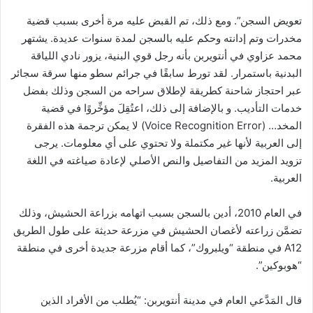
تعويض السجن”. ومع ذلك، تم القبض عليه مرة أخرى بسبب قضية
مخدرات وتم إدانته وحكم عليه بالسجن لمدة سنوات عديدة. يشتهر
محمد عزاوي في أنتويربن بأنه رجل قوي البنية، يزور نادي اللياقة
البدنية باستمرار. لقد تورط سابقًا في جرائم سطو منها سرقة سجائر
عبر احتجاز شاحنة كطريقة لإطلاق سراحه من السجن وذلك بفضل
خدمات التأديب. و بالإضافة إلى ذلك، اعتُقِلَ مؤخِّروًا في قضية
المخد… (Voice Recognition Error) لا يمكن ترجمة هذه الفقرة
إلى العربية لأنها غير مكتملة ولا تحتوي على أي معلومات. يرجى
تزويد المزيد من التفاصيل والنص الأصلي لإعادة صياغته في اللغة
العربية.
في العام 2010، أدين بالسجن بسبب اتهامه بزراعة الحشيش، وذلك
تضمَّن زراعته لأغصان الحشيش في مزرعة حديثة على طول الطريق
A12 في منطقة “ويلبروك”، كما أقام مزرعة جديدة أخرى في منطقة
“هوبوكين”.
قال المَدَّعي العام في مدينة أنتويربن: “يُطلب من الأفراد الذين