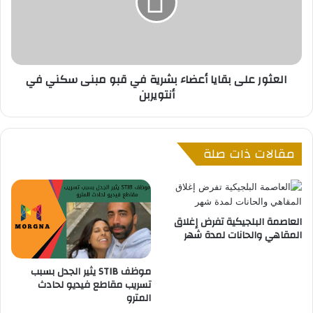
ي
و
أ
ر
ن
ع
ت
ل
و
ى
العثور على بقايا أعضاء بشرية في قبو مبنى سكني في
ي
ب
أنتويربن
ر
ق
ب
ا
ن
ي
:
ا
مقالات ذات صلة
ا
أ
ل
ع
ع
ض
ن
ا
ص
ء
العاصمة البلجيكية تفرض إغلاق
ر
ب
المقاهي والحانات لمدة شهر
ي
ش
ة
ر
موظف STIB يثير الجدل بسبب
ت
ي
تسريب مقاطع فيديو لحادث
ع
ة
المترو
و
ف
د