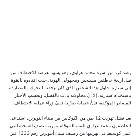
رصد فرد من أسرة محمد عزاوي، وهو يشهد تعرضه للاختطاف من
قبل أربعة خاطفين مسلحين ومجهولي الهوية، حيث اقتادوه بالقوة
إلى سيارة. حاول هذا الشخص الذي كان برفقته التحرك والمطاردة
باستخدام سيارته، إلا أنَّ محاولاتَه باءت بالفشل. وبحسب الأخبار
المصادر المؤكدة، فإنَّ عصابةً صِرْبيةً تقفُ وَراء عمليةِ الاختطاف.
بعد فشل تهريب 1.2 طن من الكوكايين من ميناء أنتويربن، استدعى
الخاطفون محمد عزاوي للمسائلة وقام بتهريب نصف الشحنة التي
عمل كوسيط في تهريبها من رصيف ميناء أنتويربن رقم 1333 عبر