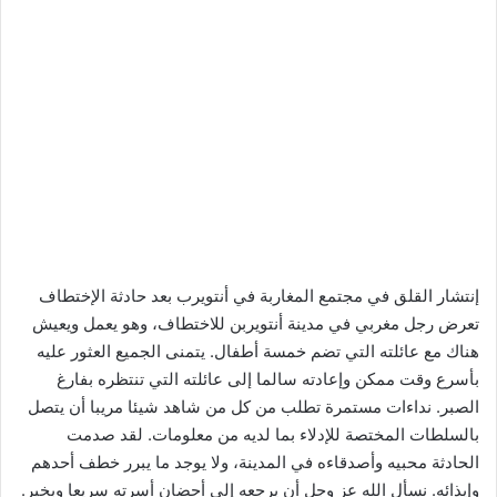
إنتشار القلق في مجتمع المغاربة في أنتويرب بعد حادثة الإختطاف
تعرض رجل مغربي في مدينة أنتويربن للاختطاف، وهو يعمل ويعيش
هناك مع عائلته التي تضم خمسة أطفال. يتمنى الجميع العثور عليه
بأسرع وقت ممكن وإعادته سالما إلى عائلته التي تنتظره بفارغ
الصبر. نداءات مستمرة تطلب من كل من شاهد شيئا مريبا أن يتصل
بالسلطات المختصة للإدلاء بما لديه من معلومات. لقد صدمت
الحادثة محبيه وأصدقاءه في المدينة، ولا يوجد ما يبرر خطف أحدهم
وإيذائه. نسأل الله عز وجل أن يرجعه إلى أحضان أسرته سريعا وبخير.