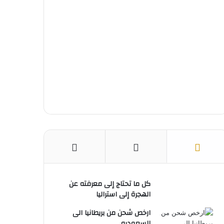
ك
ر
u
ا
ب
ي
b
م
س
e
ت
كل ما تحتاج إلى معرفته عن
الهجرة إلى استراليا
ارخص شحن من بريطانيا الى
السعوديه