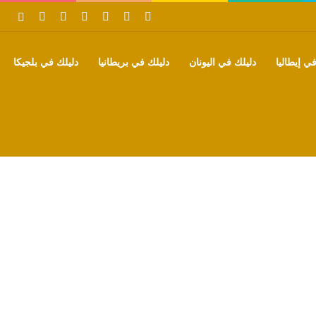
‫X
فيسبوك
بينتيريست
‫YouTube
تيلقرام
واتساب
بحث
ي إيطاليا
دليلك في اليونان
دليلك في بريطانيا
دليلك في بلجيكا