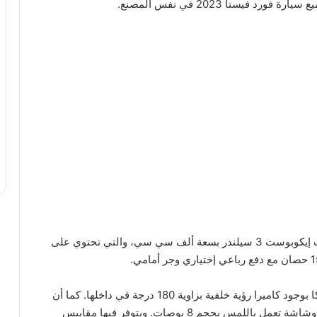
فيستا 2023 في نفس المصنع.
تتميز سيارة فورد بوما موديل 2023 بتجهيزات محركات إيكوبوست 3 سيلندر بسعة ألف سي سي، والتي تحتوي على
تتميز سيارة فورد بوما موديل 2023 التي تقع في بلجيكا بوجود كاميرا رؤية خلفية بزاوية 180 درجة في داخلها. كما أن
السيارة مجهزة بنظامي أبل كار بلاي وAndroid Auto، وشاشة تعمل باللمس بحجم 8 بوصات. ويتوفر فيها مقاييس