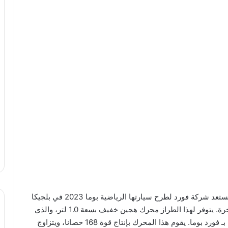
استعدادات فورد بوما لانطلاقها في الأسواق البلجيكية تستعد شركة فورد لطرح سيارتها الرياضية بوما 2023 في بلجيكا
والتي تنتظرها شريحة واسعة من محبي السيارات الفاخرة. يتوفر لهذا الطراز محرك هجين خفيف بسعة 1.0 لتر، والذي
يعتبر الأقوى من نوعه في مجموعة نقل الحركة الخاصة بـ فورد بوما. يقوم هذا المحرك بإنتاج قوة 168 حصانا، ويتزاوج