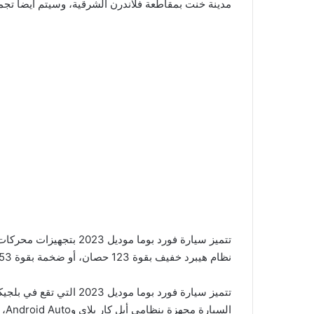
مدينة خنت بمقاطعة فلاندرن الشرقية، وسيتم أيضا تجميع سيارة فورد 
نظام هيبرد خفيف بقوة 123 حصان، أو ضخمة بقوة 153 حصان مع دفع رباعي إختياري وجر أمامي.