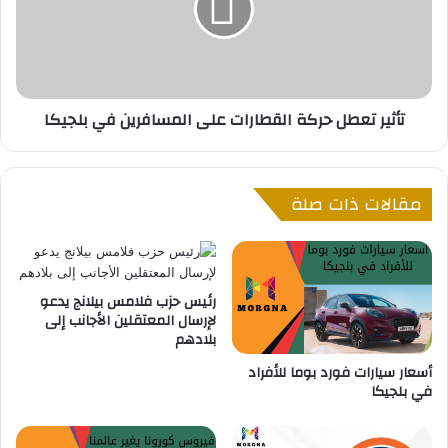
ا
ر
ث
ت
ة
ع
م
ط
ن
ل
تأثير تعطل حركة القطارات على المسافرين في بلجيكا
ض
ح
ب
ر
ا
ك
ط
ة
مقالات ذات صلة
ا
ا
ل
ل
ش
ق
ر
ط
ط
ا
رئيس حزب فلامس بيلانج يدعو
ة
ر
لإرسال المعتقلين الأجانب إلى
ف
ا
بلادهم
ي
ت
أسعار سيارات فورد بوما للأفراد
ح
ع
في بلجيكا
ا
ل
د
ى
ث
ا