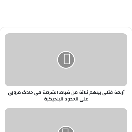
أ
ر
ب
ع
ة
ق
ت
ل
ى
أربعة قتلى بينهم ثلاثة من ضباط الشرطة في حادث مروري
ب
على الحدود البلجيكية
ي
ن
ه
ت
م
أ
ث
ث
ل
ي