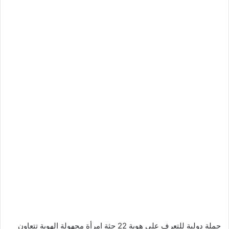
حملة دولية للتعرف على هوية 22 جثة امرأة مجهولة الهوية تتعاون