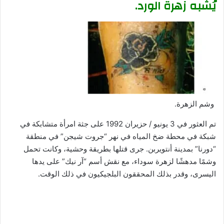
يُشبه زهرة الورد.
وشم الزهرة.
تم العثور في 3 يونيو / حزيران 1992 على جثة امرأة متشابكة في
شبكة في محطة ضخ المياه في نهر “جروت شيجن” في منطقة
“دورنا” بمدينة أنتويربن. جرى قتلها بطريقة وحشية، وكانت تحمل
وشمًا مدهشًا لزهرة سوداء، مع نقش أسم “آر نيك” على يدها
اليسرى، وقدر بذلك المحققون البلجيكيون في ذلك الوقت.