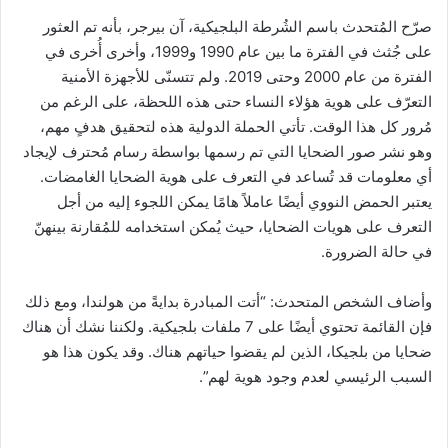
صرّح المُتحدث باسم الشُرطة البلجيكية، آن بيرجر، بأنه تم العثور
على جُثث في الفترة ما بين عام 1990 و1999، وأخرى أُخرى في
الفترة من عام 2000 وحتى 2019. ولم تتسنّى للأجهزة الأمنية
التعرّف على هوية هؤلاء النساء حتى هذه اللحظة، على الرغم من
مُرور كل هذا الوقت. تأتي الحملة الدولية هذه لتحقيق هدفٍ مهم،
وهو نشر صور الضحايا التي تم رسمها بواسطة رسام مُحترف لإيجاد
أي معلومات قد تُساعد في التعرف على هوية الضحايا الغامضات.
يعتبر الحمض النووي أيضًا عاملاً هامًا يمكن اللجوء إليه من أجل
التعرف على هويات الضحايا، حيث يُمكن استخدامه للمُقارنة بينهنّ
في حالة الضرورة.
وأضاف الشخص المتحدث: “أتت المبادرة بدايةً من هولندا، ومع ذلك
فإن القائمة تحتوي أيضًا على 7 ملفات بلجيكية. ولكننا نشك أن هناك
ضحايا من بلجيكا، الذين لم يقضوا حياتهم هناك. وقد يكون هذا هو
السبب الرئيسي لعدم وجود هوية لهم”.