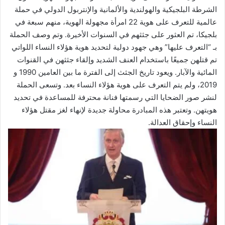
الشرطة البلجيكية والهولندية والألمانية والإنتربول الدولي في حملة
عالمية للتعرف على هوية 22 امرأة مجهولة الهوية، منهم سبعة في
بلجيكا، تم العثور على جثثهم في السنوات الأخيرة. وتم وصف الحملة
بـ “التعرف عليها” وهي جهود دولية لتحديد هوية هؤلاء النساء اللواتي
تم قتلهن جميعًا باستخدام العنف الشديد وإلقاء جثثهن في القنوات
المائية والآبار. ويعود تاريخ الجثث إلى الفترة ما بين العامين 1990 و
2019، ولم يتم التعرف على هوية هؤلاء النساء بعد. وتسعى الحملة
لنشر صور الضحايا التي رسمتها فنانة محترفة للمساعدة في تحديد
هويتهن. وتعتبر هذه المبادرة محاولة جديدة لإنهاء لغز مقتل هؤلاء
النساء وإحقاق العدالة.