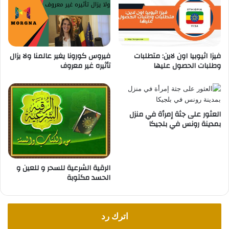
م
ل
ر
م
و
س
ر
ا
ي
ف
فيزا اثيوبيا اون لاين: متطلبات
فيروس كورونا يغير عالمنا ولا يزال
ع
ر
وطلبات الحصول عليها
تأثيره غير معروف
ل
ي
ى
ن
ا
ف
ل
ي
ح
ب
العثور على جثة إمرأة في منزل
د
ل
بمدينة رونس في بلجيكا
و
ج
د
ي
ا
ك
ل
ا
الرقية الشرعية للسحر و للعين و
ب
الحسد مكتوبة
ل
ج
ي
اترك رد
ك
ي