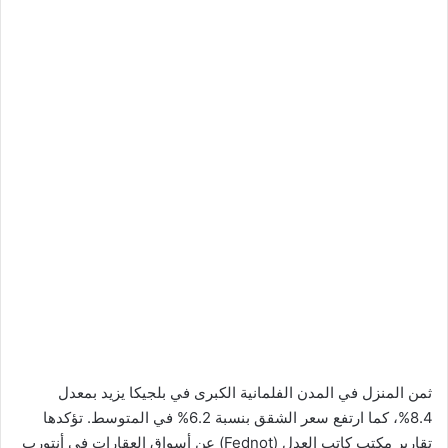
ثمن المنزل في المدن الفلمانية الكبرى في بلجيكا يزيد بمعدل
8.4%، كما ارتفع سعر الشقق بنسبة 6.2% في المتوسط. تؤكدها
تقارير مكتب كاتب العدل (Fednot) عن أسواق العقارات في أنتورب