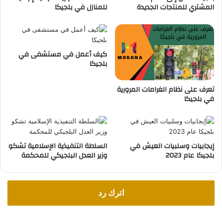
المشتري للمنتجات الجديدة
للمنازل في بلجيكا
ت
و
ا
ت
ل
ع
ب
ا
ل
ط
كيف أعمل في مستشفى في
ج
ي
بلجيكا
ي
ا
ك
ل
تعرف على نظام الغرامات المرورية
ي
م
في بلجيكا
ة
خ
د
ر
ا
ت
إيجابيات وسلبيات العيش في
السلطة التنفيذية الإسلامية تشكو
م
بلجيكا عام 2023
وزير العدل البلجيكي للمحكمة
ع
ا
ل
اترك رد
ت
ل
ا