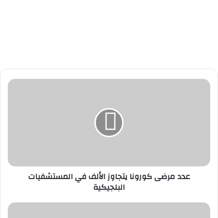
ع
د
د
م
ر
ض
ى
ك
و
عدد مرضى كورونا يتجاوز الألف في المستشفيات
ر
البلجيكية
و
ن
ا
ف
ي
ص