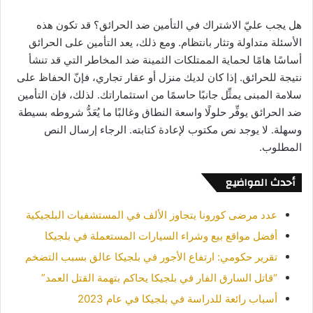
هل يجب عليّ الاشتراك في التأمين ضد الحرائق؟ قد تكون هذه
الأسئلة متداولة وتثار بانتظام. ومع ذلك، يعد التأمين على الحرائق
أساسًا هامًا لحماية الممتلكات الثمينة ضد المخاطر التي قد تنشأ
نتيجة للحرائق. إذا كان لديك منزل أو عقار تجاري، فإنّ الحفاظ على
سلامة المبنى يمثِّل جانبًا حاسمًا من استثماراتك. لذلك، فإن التأمين
ضد الحرائق يوفِّر حلولًا واسعة النطاق وغالبًا ما يُعَدُّ شروطه بسيطة
وسهلة. لا يوجد نص مكتوب لإعادة كتابته. الرجاء إرسال النص
المطلوب.
أحدث المواضيع
عدد مرضى كورونا يتجاوز الألف في المستشفيات البلجيكية
أفضل مواقع بيع وشراء السيارات المستعملة في بلجيكا
تقرير حكومي: ارتفاع الأجور في بلجيكا عالق بسبب التضخم
“قاتل السارق الفار في بلجيكا يحاكم بتهمة القتل العمد”
أسباب رائعة للدراسة في بلجيكا في عام 2023