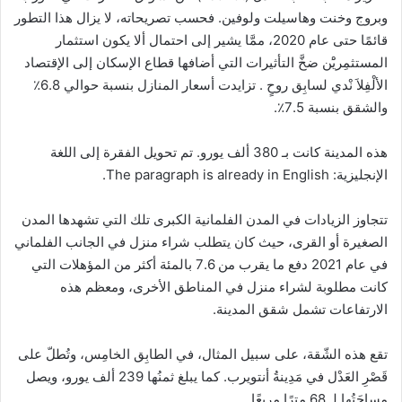
وبروج وخنت وهاسيلت ولوفين. فحسب تصريحاته، لا يزال هذا التطور
قائمًا حتى عام 2020، ممَّا يشير إلى احتمال ألا يكون استثمار
المستثمِريَْن ضخَّ التأثيرات التي أضافها قطاع الإسكان إلى الإقتصاد
الألْفِلاَ نْدي لسابِق روحٍ . تزايدت أسعار المنازل بنسبة حوالي 6.8٪
والشقق بنسبة 7.5٪.
هذه المدينة كانت بـ 380 ألف يورو. تم تحويل الفقرة إلى اللغة
الإنجليزية: The paragraph is already in English.
تتجاوز الزيادات في المدن الفلمانية الكبرى تلك التي تشهدها المدن
الصغيرة أو القرى، حيث كان يتطلب شراء منزل في الجانب الفلماني
في عام 2021 دفع ما يقرب من 7.6 بالمئة أكثر من المؤهلات التي
كانت مطلوبة لشراء منزل في المناطق الأخرى، ومعظم هذه
الارتفاعات تشمل شقق المدينة.
تقع هذه الشّقة، على سبيل المثال، في الطابِق الخامِس، وتُطلّ على
قَصْرِ العَدْل في مَدِينةُ أنتويرب. كما يبلغ ثمنُها 239 ألف يورو، ويصل
مساحَتُها لـ 68 مترًا مربعًا.