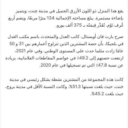
يقع هذا المنزل ذو اللون الأزرق الجميل في مدينة خِنت، ويتميز
بإضاءة مستمرة. يبلغ مساحته الإجمالية 134 مترًا مربعًا، ويضم أربع
غُرف نَوْم. تُقَدَّر قِيمَتُه بـ 375 ألف يورو.
صرح بارت فان أوبستال، كاتب العدل والمتحدث باسم مكتب العدل
في بلجيكا، بأن حصة المشترين الذين تتراوح أعمارهم بين 31 و 50
عامًا زادت مثلما حدث على المستوى الوطني. وفي عام 2021،
ارتفعت حصتهم إلى 49.2٪ في عواصم المقاطعات الفلامانية، بزيادة
عن نسبة 47.8٪ التي تم تسجيلها في عام 2020.
كانت هذه المجموعة من المشترين نشطة بشكل رئيسي في مدينة
خنت، حيث بلغت نسبتها 51.3%. وكانت النسبة الأقل في مدينة بروج،
حيث بلغت 45.2%.