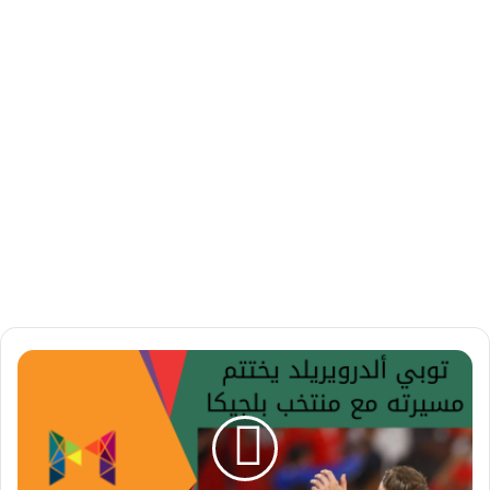
ت
و
ب
ي
أ
ل