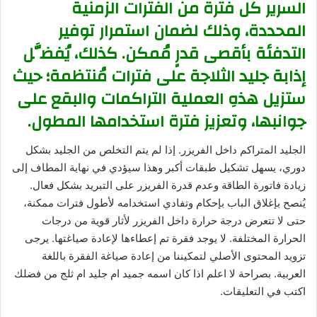
السرير كل فترة من الفترات الزمنية
المحددة، وذلك لضمان استمرار توفير
التدفئة بأقصى قدرٍ مُمكن. كذلك، يُفضَّل
إذابة جليد الثلاجة على فترات مُنتظمة؛ حيث
ستزيل هذهِ العملية التراكمات والبقع على
جوانبها، وتعزيز فترة استخدامها المطول.
الجليد المتراكم داخل الفريزر. إذا لم يتم التخلص من الجليد بشكل
دوري، يسهل تشكيل طبقات أكبر وهذا سيؤدي في نهاية المطاف إلى
زيادة فاتورة الطاقة وعدم قدرة الفريزر على التبريد بشكل فعال.
يُنصح بإغلاق الباب بإحكام وتفادي استخدامه لأطول فترات ممكنة،
حتى لا تتعرض درجة حرارة داخل الفريزر لأثار قوية من درجات
الحرارة المختلفة. لا يوجد فقرة تم إعطاءها لإعادة صياغتها. يرجى
تزويد المحتوى الأصلي لتمكيننا من إعادة صياغة الفقرة باللغة
العربية. بصراحة لا اعلم اذا كان اسمه جميد ام جليد ام ثلج من فضلك
اكتب في التعليقات.