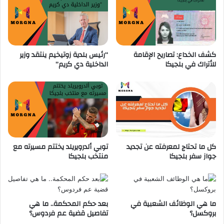
م
ة
ن
ف
ت
ي
خ
ب
ب
ل
كشف الخداع: تصاريح الإقامة
“رئيس بلدية زوتيخيم ينتقد وزير
ب
ج
للأتراك في بلجيكا
الداخلية دي كريم”
ل
ي
ج
ك
ي
ا
ك
ف
ا
ي
ع
ا
م
كل ما تحتاج لمعرفته عن تجديد
توبي ألدرويريلد يختتم مسيرته مع
2
جواز سفر بلجيكا
منتخب بلجيكا
0
2
3
ما هي الوظائف الشعبية في
بعد حكم المحكمة.. ما هي
بروكسل؟
تفاصيل قضية عم فردوس؟