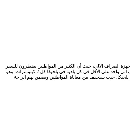
يكا من صعوبة الوصول إلى أجهزة الصراف الآلي، حيث أن الكثير من المواطنين يضطرون للسفر
عدة كيلومترات للحصول على الأموال النقدية. وحرصًا على سهولة الوصول وتوفير الراحة للمواطنين، تم الإعلان عن خطة لتثبيت جهاز صراف آلي واحد على الأقل في كل بلدية في بلجيكا كل 2 كيلومترات، وهو
بلجيكا، حيث سيخفف من معاناة المواطنين ويضمن لهم الراحة