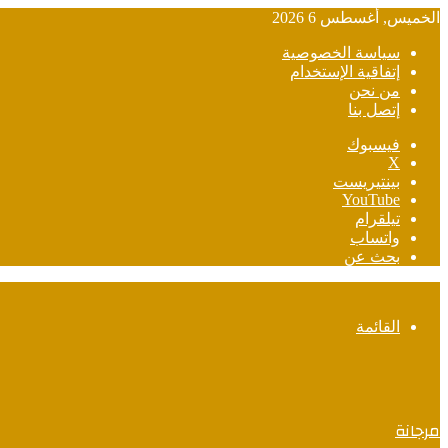
الخميس, أغسطس 6 2026
سياسة الخصوصية
إتفاقية الإستخدام
من نحن
إتصل بنا
فيسبوك
‫X
بينتيريست
‫YouTube
تيلقرام
واتساب
بحث عن
القائمة
مرجانة