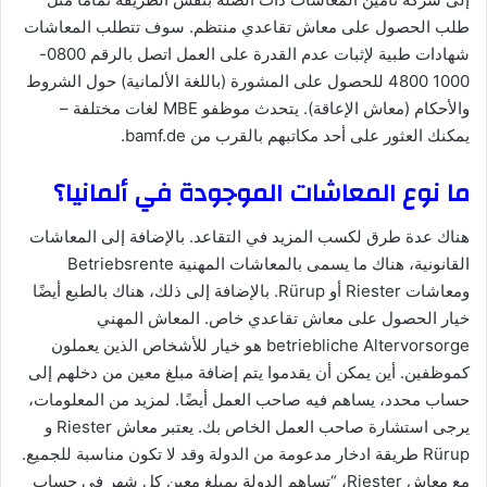
طلب الحصول على معاش تقاعدي منتظم. سوف تتطلب المعاشات
شهادات طبية لإثبات عدم القدرة على العمل اتصل بالرقم 0800-
1000 4800 للحصول على المشورة (باللغة الألمانية) حول الشروط
والأحكام (معاش الإعاقة). يتحدث موظفو MBE لغات مختلفة –
يمكنك العثور على أحد مكاتبهم بالقرب من bamf.de.
ما نوع المعاشات الموجودة في ألمانيا؟
هناك عدة طرق لكسب المزيد في التقاعد. بالإضافة إلى المعاشات
القانونية، هناك ما يسمى بالمعاشات المهنية Betriebsrente
ومعاشات Riester أو Rürup. بالإضافة إلى ذلك، هناك بالطبع أيضًا
خيار الحصول على معاش تقاعدي خاص. المعاش المهني
betriebliche Altervorsorge هو خيار للأشخاص الذين يعملون
كموظفين. أين يمكن أن يقدموا يتم إضافة مبلغ معين من دخلهم إلى
حساب محدد، يساهم فيه صاحب العمل أيضًا. لمزيد من المعلومات،
يرجى استشارة صاحب العمل الخاص بك. يعتبر معاش Riester و
Rürup طريقة ادخار مدعومة من الدولة وقد لا تكون مناسبة للجميع.
مع معاش Riester، “تساهم الدولة بمبلغ معين كل شهر في حساب