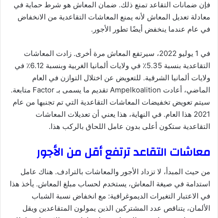
فإن ضمانات التقاعد تمنع ذلك. ضمان المعاش هو شرط حماية في
معادلة تعديل المعاش لأنه يمنع المعاشات التقاعدية من الانخفاض
في عام عندما ينخفض ​​أيضًا تطور الأجور.
في 1 يوليو 2022، سيرتفع المعاش مرة أخرى. زادت المعاشات
التقاعدية بنسبة 5.35٪ في ولايات ألمانيا الغربية وبنسبة 6.12٪ في
ولايات ألمانيا الشرقية. للتعويض عن اختلال التوازن في العام
الماضي، أعادت Ampelkoalition تقديم ما يسمى بـ Factor متابعة.
سيتم تعويض تخفيضات المعاشات التقاعدية التي تم تجنبها من عام
2021 هذا العام. في النهاية، هذا يعني أن تعديلات المعاشات
التقاعدية ستكون أعلى بدون عامل اللحاق بالركب هذا.
معاشات التقاعد ترتفع أقل من الأجور
من حيث المبدأ، لا تزداد الأجور والمعاشات بالترادف. هناك عامل
استدامة في صيغة المعاش، يستخدم لحساب مبلغ المعاش. يأخذ هذا
في الاعتبار التغيرات الديموغرافية: مع انخفاض نسبة الشباب
الألمان، يتناقص عدد المشتركين الذين يمولون المتقاعدين ويقل