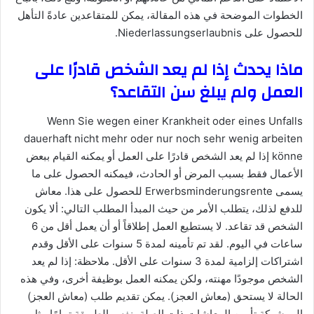
الخطوات الموضحة في هذه المقالة، يمكن للمتقاعدين عادةً التأهل
للحصول على Niederlassungserlaubnis.
ماذا يحدث إذا لم يعد الشخص قادرًا على
العمل ولم يبلغ سن التقاعد؟
Wenn Sie wegen einer Krankheit oder eines Unfalls
dauerhaft nicht mehr oder nur noch sehr wenig arbeiten
könne إذا لم يعد الشخص قادرًا على العمل أو يمكنه القيام ببعض
الأعمال فقط بسبب المرض أو الحادث، فيمكنه الحصول على ما
يسمى Erwerbsminderungsrente للحصول على هذا. معاش
للدفع لذلك، يتطلب الأمر من حيث المبدأ المطلب التالي: ألا يكون
الشخص قد تقاعد. لا يستطيع العمل إطلاقاً أو أن يعمل أقل من 6
ساعات في اليوم. لقد تم تأمينه لمدة 5 سنوات على الأقل وقدم
اشتراكات إلزامية لمدة 3 سنوات على الأقل. ملاحظة: إذا لم يعد
الشخص موجودًا مهنته، ولكن يمكنه العمل بوظيفة أخرى، وفي هذه
الحالة لا يستحق (معاش العجز). يمكن تقديم طلب (معاش العجز)
إلى شركة تأمين المعاشات ذات الصلة بنفس الطريقة تمامًا مثل