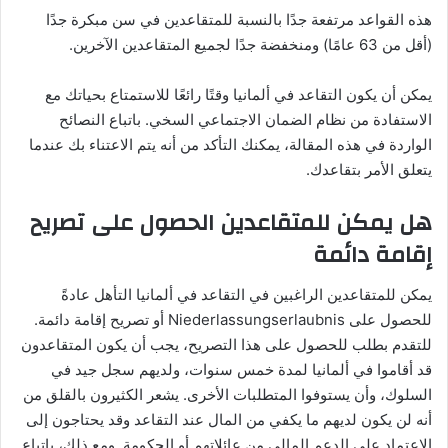
هذه القواعد مرتفعة جدًا بالنسبة للمتقاعدين في سن مبكرة جدًا
(أقل من 63 عامًا) ومنخفضة جدًا لجميع المتقاعدين الآخرين.
يمكن أن يكون التقاعد في ألمانيا وقتًا رائعًا للاستمتاع بحياتك مع
الاستفادة من نظام الضمان الاجتماعي السخي. باتباع النصائح
الواردة في هذه المقالة، يمكنك التأكد من أنه يتم الاعتناء بك عندما
يتعلق الأمر بتقاعدك.
هل يمكن للمتقاعدين الحصول على تصريح
إقامة دائمة
يمكن للمتقاعدين الراغبين في التقاعد في ألمانيا التأهل عادةً
للحصول على Niederlassungserlaubnis أو تصريح إقامة دائمة.
للتقدم بطلب للحصول على هذا التصريح، يجب أن يكون المتقاعدون
قد أقاموا في ألمانيا لمدة خمس سنوات، ولديهم سجل جيد في
السلوك، وأن يستوفوا المتطلبات الأخرى. يشعر الكثيرون بالقلق من
أنه لن يكون لديهم ما يكفي من المال عند التقاعد وقد يحتاجون إلى
الاعتماد على الدعم المالي من عائلاتهم أو الحكومة. ومع ذلك، باتباع