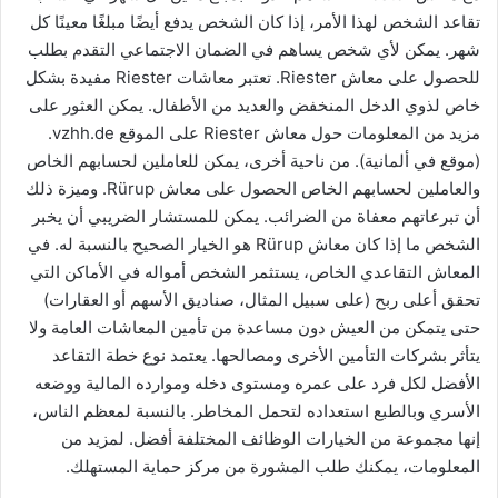
تقاعد الشخص لهذا الأمر، إذا كان الشخص يدفع أيضًا مبلغًا معينًا كل
شهر. يمكن لأي شخص يساهم في الضمان الاجتماعي التقدم بطلب
للحصول على معاش Riester. تعتبر معاشات Riester مفيدة بشكل
خاص لذوي الدخل المنخفض والعديد من الأطفال. يمكن العثور على
مزيد من المعلومات حول معاش Riester على الموقع vzhh.de.
(موقع في ألمانية). من ناحية أخرى، يمكن للعاملين لحسابهم الخاص
والعاملين لحسابهم الخاص الحصول على معاش Rürup. وميزة ذلك
أن تبرعاتهم معفاة من الضرائب. يمكن للمستشار الضريبي أن يخبر
الشخص ما إذا كان معاش Rürup هو الخيار الصحيح بالنسبة له. في
المعاش التقاعدي الخاص، يستثمر الشخص أمواله في الأماكن التي
تحقق أعلى ربح (على سبيل المثال، صناديق الأسهم أو العقارات)
حتى يتمكن من العيش دون مساعدة من تأمين المعاشات العامة ولا
يتأثر بشركات التأمين الأخرى ومصالحها. يعتمد نوع خطة التقاعد
الأفضل لكل فرد على عمره ومستوى دخله وموارده المالية ووضعه
الأسري وبالطبع استعداده لتحمل المخاطر. بالنسبة لمعظم الناس،
إنها مجموعة من الخيارات الوظائف المختلفة أفضل. لمزيد من
المعلومات، يمكنك طلب المشورة من مركز حماية المستهلك.