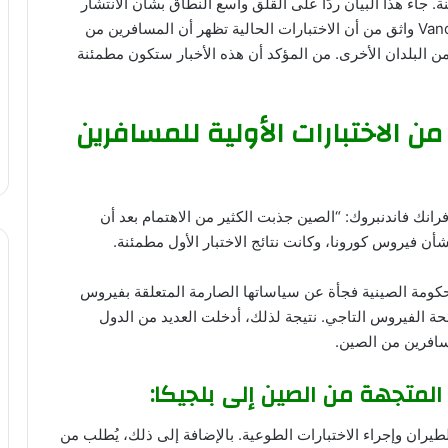
. جاء هذا البيان ردًا على القلق واسع النطاق بشأن الانتشار
المحتمل لفيروس كورونا الجديد من الصين. Vandenbroek واثق من أن الاختبارات الحالية تظهر أن المسافرين من
من البلدان الأخرى. من المؤكد أن هذه الأخبار ستكون مطمئنة
ن الاختبارات الأولية للمسافرين
فرانك فاندنبروك: “الصين جذبت الكثير من الاهتمام بعد أن
 فيروس كورونا، وكانت نتائج الاختبار الأول مطمئنة.
كومة الصينية فجأة عن سياساتها الصارمة المتعلقة بفيروس
حة الفيروس التاجي. نتيجة لذلك، أدخلت العديد من الدول
لمسافرين من الصين.
المتجهة من الصين إلى بلجيكا:
ران وإجراء الاختبارات الطوعية. بالإضافة إلى ذلك، يُطلب من