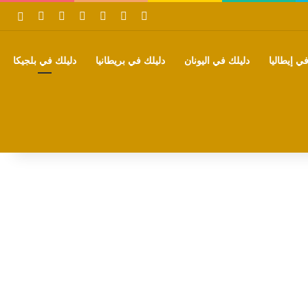
‫X
فيسبوك
بينتيريست
‫YouTube
تيلقرام
واتساب
بحث
ي إيطاليا
دليلك في اليونان
دليلك في بريطانيا
دليلك في بلجيكا