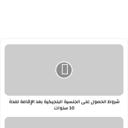
ش
ر
و
ط
ا
ل
ح
ص
و
شروط الحصول على الجنسية البلجيكية بعد الإقامة لمدة
ل
10 سنوات
ع
ل
ى
"
ا
ق