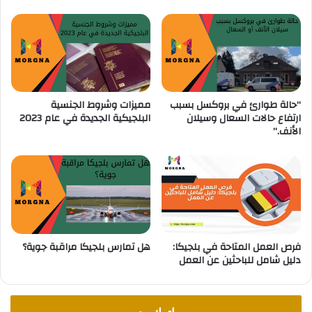
ق
ك
ا
ا
م
:
ة
ك
ل
ي
م
ف
د
ي
“حالة طوارئ في بروكسل بسبب
مميزات وشروط الجنسية
ة
ؤ
ارتفاع حالات السعال وسيلان
البلجيكية الجديدة في عام 2023
1
ث
الأنف.”
0
ر
س
ع
ن
ل
و
ى
ا
أ
ت
م
و
ا
فرص العمل المتاحة في بلجيكا:
هل تمارس بلجيكا مراقبة جوية؟
ل
دليل شامل للباحثين عن العمل
ك
؟
"