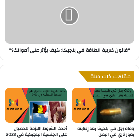
ل
ا
ج
ن
ن
و
س
ن
ي
ض
ة
ر
ا
ي
"قانون ضريبة الطاقة في بلجيكا: كيف يؤثر على أموالك؟"
ل
ب
ب
ة
ل
ا
ج
ل
مقالات ذات صلة
ي
ط
ك
ا
ي
ق
ة
ة
ب
ف
ع
ي
د
ب
ا
ل
وفاة رجل في بلجيكا بعد إصابته
أحدث الشروط اللازمة للحصول
ل
ج
بعيار ناري في البطن
على الجنسية البلجيكية في 2023
إ
ي