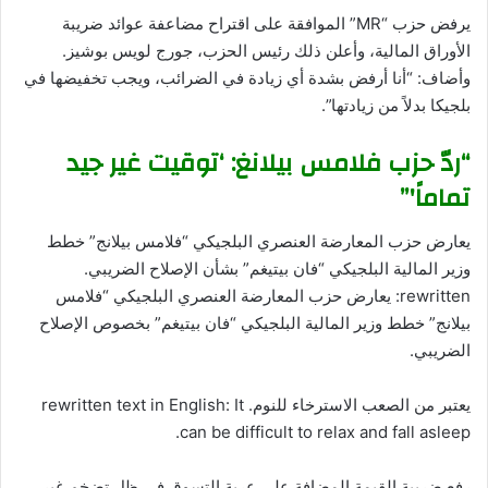
يرفض حزب “MR” الموافقة على اقتراح مضاعفة عوائد ضريبة
الأوراق المالية، وأعلن ذلك رئيس الحزب، جورج لويس بوشيز.
وأضاف: “أنا أرفض بشدة أي زيادة في الضرائب، ويجب تخفيضها في
بلجيكا بدلاً من زيادتها”.
“ردّ حزب فلامس بيلانغ: ‘توقيت غير جيد
تماماً'”
يعارض حزب المعارضة العنصري البلجيكي “فلامس بيلانج” خطط
وزير المالية البلجيكي “فان بيتيغم” بشأن الإصلاح الضريبي.
rewritten: يعارض حزب المعارضة العنصري البلجيكي “فلامس
بيلانج” خطط وزير المالية البلجيكي “فان بيتيغم” بخصوص الإصلاح
الضريبي.
يعتبر من الصعب الاسترخاء للنوم. rewritten text in English: It
can be difficult to relax and fall asleep.
رفع ضريبة القيمة المضافة على عربة التسوق في ظل تضخم غير