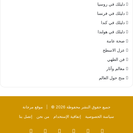
دليلك في روسيا
دليلك في فرنسا
دليلك في كندا
دليلك في هولندا
صحة عامة
عزل الاسطح
فن الطهي
معالم وآثار
منح حول العالم
جميع حقوق النشر محفوظة 2026 © |
موقع مرجانة
سياسة الخصوصية
إتفاقية الإستخدام
من نحن
إتصل بنا
فيسبوك
‫X
بينتيريست
‫YouTube
تيلقرام
واتساب