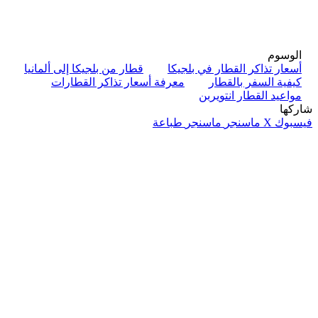
الوسوم
أسعار تذاكر القطار في بلجيكا
قطار من بلجيكا إلى ألمانيا
كيفية السفر بالقطار
معرفة أسعار تذاكر القطارات
مواعيد القطار انتويربن
شاركها
فيسبوك
‫X
ماسنجر
ماسنجر
طباعة