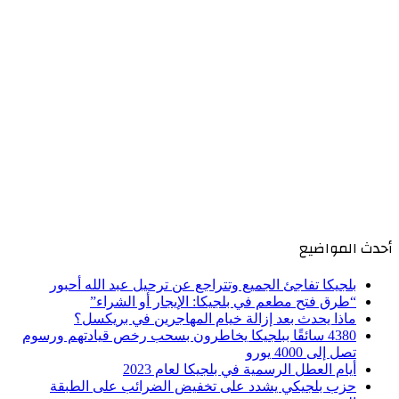
أحدث المواضيع
بلجيكا تفاجئ الجميع وتتراجع عن ترحيل عبد الله أحبور
“طرق فتح مطعم في بلجيكا: الإيجار أو الشراء”
ماذا يحدث بعد إزالة خيام المهاجرين في بريكسل؟
4380 سائقًا ببلجيكا يخاطرون بسحب رخص قيادتهم ورسوم
تصل إلى 4000 يورو
أيام العطل الرسمية في بلجيكا لعام 2023
حزب بلجيكي يشدد على تخفيض الضرائب على الطبقة