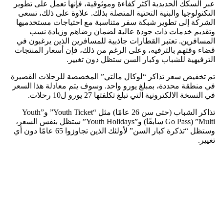
عبر السكك الحديدية أكثر كفاءة وموثوقية، فإنها تعمل على تطوير
التكنولوجيا والبنية التحتية المتصلة بذلك. علاوة على ذلك، تسعى
الشركة إلى تطوير شبكة سفر متناسبة مع احتياجات مستخدميها
وتقديم خدمات ذات جودة عالية لضمان رضاهم وزيادة نسب
المسافرين. تعتبر القطارات جاذبية للمسافرين الذين يرغبون في
قضاء وقتهم بالترفيه، وعلى الرغم من ذلك، فإن أسعار المنتجات
الترفيهية للشباب وكبار السن ستظل دون تغيير.
تم تخفيض سعر تذاكر “لوكال مالتي” المخصصة للرحلات القصيرة
في منطقة محددة، بمبلغ يورو واحد. وسوف يتم معادلة هذا السعر
في النسخة الالكترونية التي تبلغ تكلفتها 27 يورو ل10 رحلات.
تذاكر الشباب (حتى سن 26 عامًا) مثل “Youth Ticket” و”Youth
Multi” (Go Pass سابقًا) و”Youth Holidays” ستظل بنفس السعر،
وستظل “تذكرة كبار السن” لأولئك الذين تجاوزوا 65 عامًا دون أي
تغيير.