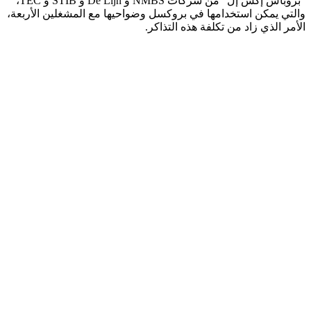
“بروباس إكس إل” من شركات NMBS و De Lijn و STIB و TEC،
والتي يمكن استخدامها في بروكسل وضواحيها مع المشغلين الأربعة،
الأمر الذي زاد من تكلفة هذه التذاكر.