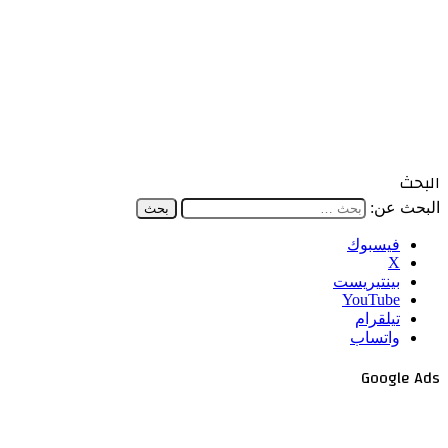
البحث
البحث عن:
فيسبوك
‫X
بينتيريست
‫YouTube
تيلقرام
واتساب
Google Ads