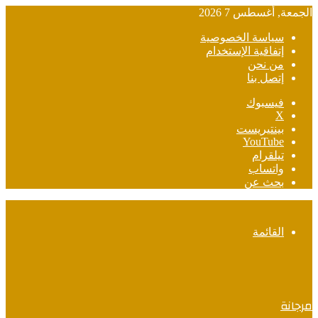
الجمعة, أغسطس 7 2026
سياسة الخصوصية
إتفاقية الإستخدام
من نحن
إتصل بنا
فيسبوك
‫X
بينتيريست
‫YouTube
تيلقرام
واتساب
بحث عن
القائمة
مرجانة