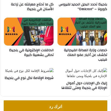
م
بلجيكا تحدد البديل الجديد لفيروس
كل ما تحتاج معرفته عن زراعة
ا
كورونا – “Omicron”
الأسنان في بلجيكا
ة
ل
ا
ش
ل
و
ر
ك
ش
ي
و
ة
ة
ف
ي
خدمات وزارة العدالة الفيدرالية
الحافلات الإلكترونية في بلجيكا
م
تكشف عن أخبار عفو الملك
تحظى بشعبية كبيرة
ن
فيليب
ط
ق
ة
ب
شروط الإقامة لكل نوع في بلجيكا
ل
إليك كل الإجابات حول أموال
الإجازة في بلجيكا ومتى تتلقاها
ج
ي
ك
ا
اترك رد
"