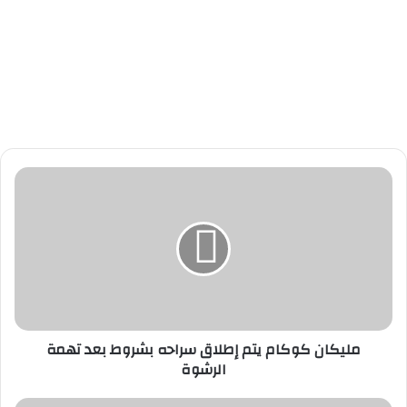
م
ل
ي
ك
ا
ن
ك
و
ك
مليكان كوكام يتم إطلاق سراحه بشروط بعد تهمة
ا
الرشوة
م
ي
ت