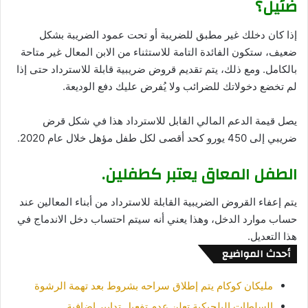
ضئيل؟
إذا كان دخلك غير مطبق للضريبة أو تحت عمود الضريبة بشكل
ضعيف، ستكون الفائدة التامة للاستثناء من الابن المعال غير متاحة
بالكامل. ومع ذلك، يتم تقديم قروض ضريبية قابلة للاسترداد حتى إذا
لم تخضع دخولاتك للضرائب ولا يُفرض عليك دفع الوديعة.
يصل قيمة الدعم المالي القابل للاسترداد هذا في شكل قرض
ضريبي إلى 450 يورو كحد أقصى لكل طفل مؤهل خلال عام 2020.
الطفل المعاق يعتبر كطفلين.
يتم إعفاء القروض الضريبية القابلة للاسترداد من أبناء المعالين عند
حساب موارد الدخل، وهذا يعني أنه سيتم احتساب دخل الاندماج في
هذا التعديل.
أحدث المواضيع
مليكان كوكام يتم إطلاق سراحه بشروط بعد تهمة الرشوة
السلطات البلجيكية تعلن عدم تفعيل تدابير إضافية