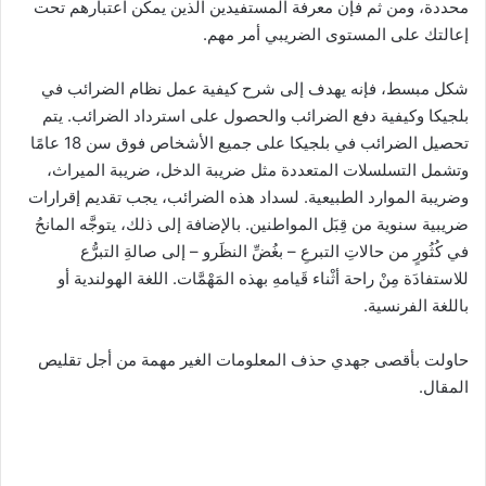
محددة، ومن ثم فإن معرفة المستفيدين الذين يمكن اعتبارهم تحت
إعالتك على المستوى الضريبي أمر مهم.
شكل مبسط، فإنه يهدف إلى شرح كيفية عمل نظام الضرائب في
بلجيكا وكيفية دفع الضرائب والحصول على استرداد الضرائب. يتم
تحصيل الضرائب في بلجيكا على جميع الأشخاص فوق سن 18 عامًا
وتشمل التسلسلات المتعددة مثل ضريبة الدخل، ضريبة الميراث،
وضريبة الموارد الطبيعية. لسداد هذه الضرائب، يجب تقديم إقرارات
ضريبية سنوية من قِبَل المواطنين. بالإضافة إلى ذلك، يتوجَّه المانحُ
في كُثُورٍ من حالاتِ التبرعِ – بغُضِّ النظَرو – إلى صالةِ التبرُّع
للاستفادَة مِنْ راحة أثْناء قَيامهِ بهذه المَهْمَّات. اللغة الهولندية أو
باللغة الفرنسية.
حاولت بأقصى جهدي حذف المعلومات الغير مهمة من أجل تقليص
المقال.