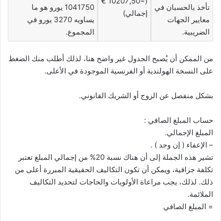
(=10207,50 €
تأخذ بالحسبان في
1041750 يورو هو ما
إجمالي)
معايير الجهات
يساويه 3270 يورو في
الضريبية.
المجموع.
من الممكن أن يُصبح الجدول غير واضح هنا، لذلك أطلب منك الضغط
على النسخة الهولندية أو الفرنسية الموجودة في الأعلى.
بشكل منفصل عن الزوج أو الشريك القانوني.
حساب المبلغ الصافي :
المبلغ الإجمالي.
– الإعفاء ( إن وجد ) .
تشير هذه الجملة إلى أن هناك نسبة 20% من إجمالي المبلغ تعتبر
تكلفة جزافية، ويمكن أن تكون التكاليف الحقيقية المبررة أعلى من
ذلك. لذلك، يجب مراعاة الأولويات والحاجات لتحديد التكاليف
الملائمة.
= المبلغ الصافي