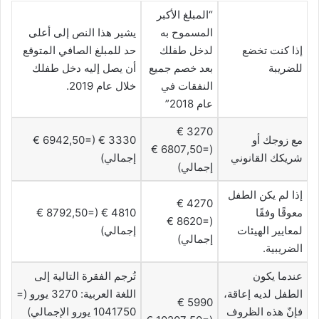
“المبلغ الأكبر
المسموح به
يشير هذا النص إلى أعلى
إذا كنت تخضع
لدخل طفلك
حد للمبلغ الصافي المتوقع
للضريبة
بعد خصم جميع
أن يصل إليه دخل طفلك
النفقات في
خلال عام 2019.
عام 2018”
3270 €
مع زوجك أو
3330 € (=6942,50 €
(=6807,50 €
شريكك القانوني
إجمالي)
إجمالي)
إذا لم يكن الطفل
4270 €
معوقًا وفقًا
4810 € (=8792,50 €
(=8620 €
لمعايير الهيئات
إجمالي)
إجمالي)
الضريبية.
عندما يكون
تُرجم الفقرة التالية إلى
الطفل لديه إعاقة،
اللغة العربية: 3270 يورو (=
5990 €
فإنّ هذه الظروف
1041750 يورو الإجمالي)