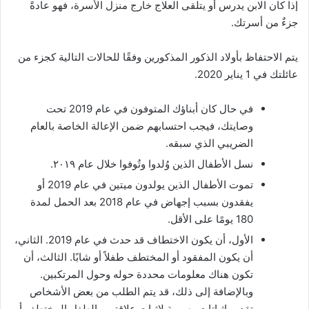
إذا كان الابن يدرس أو يتلقى العلاج خارج منزل الأسرة، فهو عادةً
جزءٌ من أسرتك.
يتم الاحتفاظ بأولاد الذكور المذكورين وفقًا للحالات التالية كجزء من
عائلتك في 1 يناير 2020.
في حال كان أبناؤك المتوفون في عام 2019 تحت
وصايتك، فيجب احتسابهم ضمن الإعالة الخاصة بالعام
الضريبي الذي سبقه.
نسل الأطفال الذين وُلدوا وتُوفوا خلال عام ٢٠١٩.
تموت الأطفال الذين يولدون ميتين في عام 2019 أو
يفقدون بسبب إجهاض في عام 2018 بعد الحمل لمدة
180 يومًا على الأقل.
الأول، أن يكون الاختطاف قد حدث في عام 2019. الثاني،
أن يكون المفقود أو المختطف طفلاً أو شابًا. الثالث، أن
تكون هناك معلومات محددة حوله وحول المرتكبين.
وبالإضافة إلى ذلك، قد يتم الطلب من بعض الأشخاص
تقديم إثباتات رسمية لإثبات علاقتهم بالطفل المختطف أو