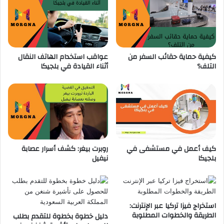
ا
e
د
l
و
h
ن
a
ا
i
ل
كيفية حماية حقائب السفر من
عواقب استخدام الهاتف النقال
z
التلف؟
أثناء القيادة في بلجيكا
م
e
خ
ف
ا
ي
ط
ب
ر
ل
ة
ج
ب
ي
ح
ك
كيف أعمل في مستشفى في
روبرت بيغر: كشف أسرار عصابة
ي
ا
بلجيكا
نيفيل
ا
ب
ت
ع
ك
د
إ
ض
استخراج فيزا تركيا عبر الإنترنت:
ر
الطريقة والخطوات المطلوبة
دليل خطوة بخطوة للتقدم بطلب
ا