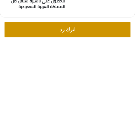
للحصول على تأشيرة شنغن من
المملكة العربية السعودية
ب
ا
ل
ع
اترك رد
م
ا
ل