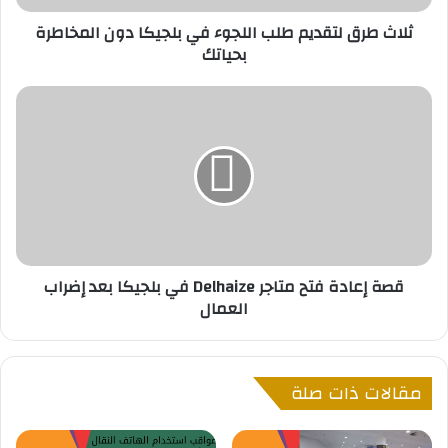
ت
ثلاث طرق لتقديم طلب اللجوء في بلجيكا دون المخاطرة
ق
بحياتك
د
ي
م
ق
ط
ص
ل
ة
ب
إ
ا
ع
ل
ا
ل
د
ج
ة
و
ف
قصة إعادة فتح متاجر Delhaize في بلجيكا بعد إضراب
ء
ت
العمال
ف
ح
ي
م
ب
ت
ل
ا
مقالات ذات صلة
ج
ج
ي
ر
ك
D