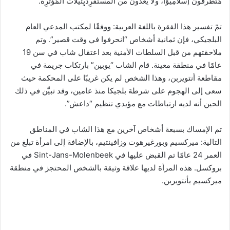
مُتطرفون إسْلاَمِيُّوًْْا، ولا يعدُّون من المستقرِديًًٌَِِِِِّْْْْئيلات المُؤَثَّرِة.
تمّ تفسير هذا الفقرة باللغة العربية: ووفقًا لمكتب المدعي العام
البلجيكي، فإن ثمانية أشخاص “انحرفوا في وقت قصير”. وتم
ملاحقتهم من قبل السلطات الأمنية بعد اعتقال شاب في سن 19
عامًا في منطقة معينة. قام الشاب “يوبين” بارتكاب جريمة في
مقاطعة أنتويربن، وهذا الشخص لم يكن غريبًا على المحكمة حيث
سعى إلى الهجوم على شرطة بلجيكا منذ عامين، وقد تبيَّن في ذلك
الحين أنه لديه ارتباطات مع مؤيدي تنظيم “داعش”.
تم الإمساك بسبعة أشخاص آخرين مع هذا الشاب في المناطق
التالية: ميركسيم وبورغيرهوت وزافينتيم، بالإضافة إلى امرأة تبلغ من
العمر 24 عامًا تم القبض عليها في Sint-Jans-Molenbeek في
بروكسل. هذه المرأة لديها علاقة وثيقة بالشخص المحتجز في منطقة
ميركسيم بأنتويربن.