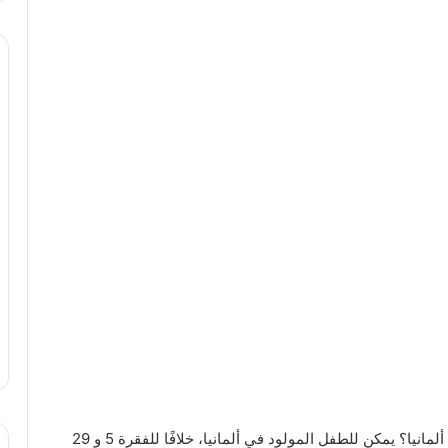
من هو المؤهل للحصول على تصريح إقامة رقم 33 في ألمانيا؟ يمكن للطفل المولود في ألمانيا، خلافًا للفقرة 5 و 29