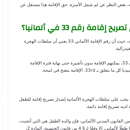
حكم منصبه، بغض النظر عن لم شمل الأسرة. حق الإقامة هذا مستقل عن
مة رقم 33 في ألمانيا؟
لا تتجاهل ألمانيا حقوق الأطفال حديثي الولادة في البلاد، حيث أن رقم الإقامة الألماني 33 يعني أن سلطات الهجرة
درالية.
هذا في حالة والدته أو والده بدون تأشيرة، وفقًا للقانون 33، يمكنهم الإقامة بدون تأشيرة حتى نهاية فترة الإقامة
33r. الإقامة يتضح في لمحة.
نون الإقامة على أنه يجب على سلطات الهجرة الألمانية إصدار تصريح إقامة للطفل
 لديه تصريح إقامة دائمة.
ا لم يكن الأب موجودًا عند الولادة، وفقًا للمادة 1591 من القانون المدني الألماني، فإن والدة الطفل هي التي أنجبت،
وبالتالي يتم إنشاء ملف خاص بالأم، نظرًا لأنه يعتبر أيضًا طفلًا لألماني، إلا وفقًا لـ § 4 من قانون الجنسية، المادة 2،