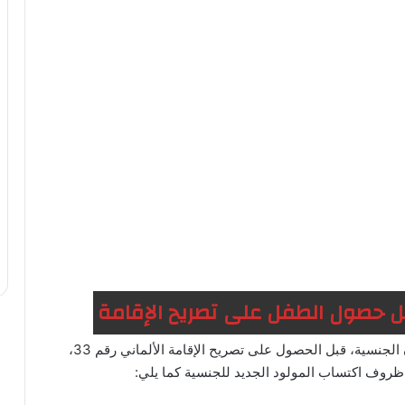
بل حصول الطفل على تصريح الإقامة
إذا وُلد مولود جديد في ألمانيا، وفقًا للمادة 4 من قانون الجنسية، قبل الحصول على تصريح الإقامة الألماني رقم 33،
ن ظروف اكتساب المولود الجديد للجنسية كما يلي: