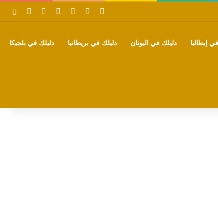
‫X
فيسبوك
بينتيريست
‫YouTube
تيلقرام
واتساب
بحث
ي إيطاليا
دليلك في اليونان
دليلك في بريطانيا
دليلك في بلجيكا