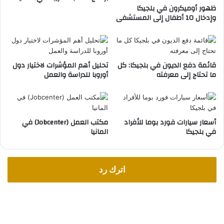
ل
ظهور أوميكرون في بلجيكا
ه
م
وإدخال 10 أطفال إلى المستشفى
ح
ع
و
ظ
ل
م
ا
م
ل
قائمة دفع الديون في بلجيكا: كل
تحليل أهم المؤشرات لاختيار دول
س
ما تحتاج إلى معرفته
أوروبا للدراسة والعمل
ت
ا
أ
ح
ش
ه
ي
ا
ر
س
أسعار سيارات فورد بوما للأفراد
مكتب العمل (Jobcenter) في
ا
ب
في بلجيكا
المانيا
ت
ا
و
ن
ت
ي
ص
ا
اترك رد
ا
ر
ي
ح
ا