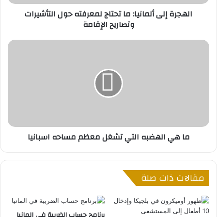
ى
الهجرة إلى ألمانيا: ما تحتاج لمعرفته حول التأشيرات
أ
وتصاريح الإقامة
ل
م
ا
م
ن
ا
ي
ه
ا
ي
:
ا
م
ل
ا
ه
ت
ض
ح
ب
ما هي الهضبه التي تشغل معظم مساحه اسبانيا
ت
ه
ا
ا
ج
ل
ل
ت
مقالات ذات صلة
م
ي
ع
ت
ر
ش
ف
غ
برنامج حساب الضريبة في المانيا
ت