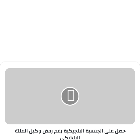
ح
ص
ل
ع
ل
ى
ا
ل
ج
حصل على الجنسية البلجيكية رغم رفض وكيل الملك
ن
البلجيكي
س