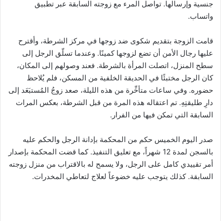
جنسية وإرسالها. تواصل المرء مع زوجته السابقة عبر تطبيق
واتساب.
قامت الزوجة بتقديم شكوى ضد زوجها في مركز الشرطة، وأقترح
عليها رجال الأمن أن تضع لزوجها كمينًا. وعندما تسلّق الرجل إلى
سطح المنزل، اتصلت المرأة بالشرطة. فعند وصولهم إلى المكان،
كان الرجل مختبئًا في الحديقة الخلفية من المسكن، فلم يُلاحظ
حضوره. وفي ساعات متأخِّرة من هذه الليلة، صعد زوجُ المُستبَعَد إلى
دارِ طليقتِهِ. تم اعتقاله هذه المرة من قبل الشرطة، بعكس المرات
السابقة التي تمكن فيها من الفرار.
صدر اليوم الخميس حكم من المحكمة بإدانة الرجل والحكم عليه
بالسجن لمدة 12 شهراً، مع تعليق التنفيذ. كما قضت المحكمة بإصدار
أمر تقييدي كامل على الرجل، ولا يسمح له بالاقتراب من منزل زوجته
السابقة. كذلك يتوجب عليه خضوعاً لعلاج لتعاطي المخدرات.