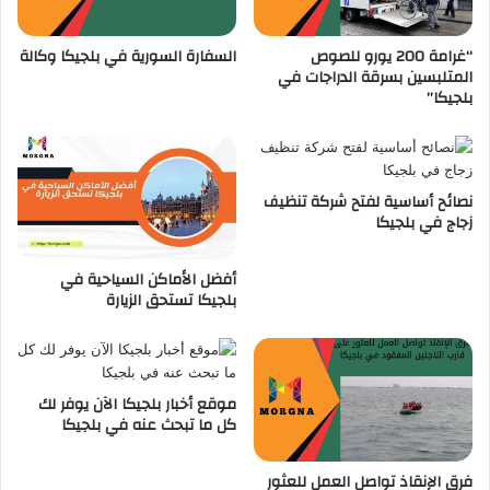
ا
و
ل
ل
م
“غرامة 200 يورو للصوص
السفارة السورية في بلجيكا وكالة
ع
المتلبسين بسرقة الدراجات في
ل
ل
بلجيكا”
ك
ى
ا
و
ل
ظ
ب
ي
ل
ف
نصائح أساسية لفتح شركة تنظيف
ج
ة
زجاج في بلجيكا
ي
م
ك
ن
أفضل الأماكن السياحية في
ي
ق
بلجيكا تستحق الزيارة
ذ
س
ب
ا
ح
موقع أخبار بلجيكا الآن يوفر لك
كل ما تبحث عنه في بلجيكا
ة
ف
ي
فرق الإنقاذ تواصل العمل للعثور
ب