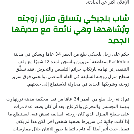
الإعلان أكثر عن الحادثة.
شاب بلجيكي يتسلق منزل زوجته
ويُشاهدها وهي نائمة مع صديقها
الجديد
حكم على رجل بلجيكي يبلغ من العمر 34 عامًا ويسكن في مدينة
Kasterlee بمقاطعة أنتويربن بالسجن لمدة 12 شهرًا مع وقف
التنفيذ، إثر اتهامه بارتكاب جرائم التلصص والتحرش. فقد تسلَّق
سطح منزل زوجته السابقة في العام الماضي، وانحنى فوق سرير
زوجته وشريكها الجديد في محاولة للاستماع إلى حديثهم.
تم إدانة رجل يبلغ من العمر 34 عامًا من قبل محكمة مدينة تورنهاوت
بتهمة التجسس والتحرش والازعاج، بعد أن كان يصعد عدة مرات
على سطح المنزل الذي كان زوجته السابقة تعيش فيه، ليستطلع ما
إذا كانت جاثية في سريرها بصحبة شخص آخر. لكن هذا لم يكفِ
فقط، حيث أُثير أيضًا أنَّه قام بالتقاط صورٍ للاثنان خلال ممارسات