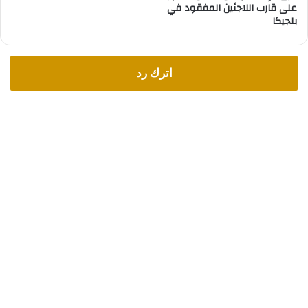
على قارب اللاجئين المفقود في
ل
بلجيكا
ج
ي
ك
اترك رد
ا