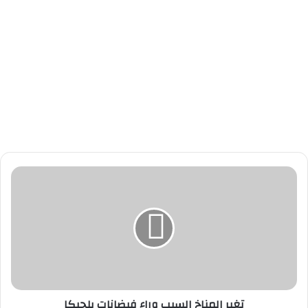
ت
غ
ي
ر
ا
ل
م
ن
ا
تغير المناخ السبب وراء فيضانات بلجيكا
خ