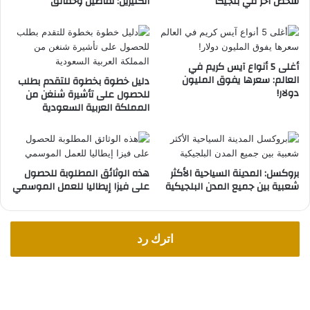
شخص آخر في بلجيكا
الكثيرين: تفاصيل وحقائق
ا
ر
ا
ت
ا
ل
أغلى 5 أنواع آيس كريم في
العالم: سعرها يفوق المليون
م
دليل خطوة بخطوة للتقدم بطلب
دولار!
للحصول على تأشيرة شنغن من
ر
المملكة العربية السعودية
ا
ق
ب
ة
ف
بروكسل: المدينة السياحية الأكثر
هذه الوثائق المطلوبة للحصول
ي
شعبية بين جميع المدن البلجيكية
على فيزا إيطاليا للعمل الموسمي
ا
ل
ج
اترك رد
ا
ن
ب
ا
ل