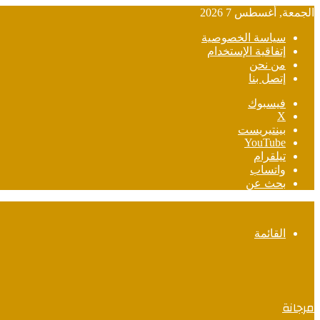
الجمعة, أغسطس 7 2026
سياسة الخصوصية
إتفاقية الإستخدام
من نحن
إتصل بنا
فيسبوك
‫X
بينتيريست
‫YouTube
تيلقرام
واتساب
بحث عن
القائمة
مرجانة