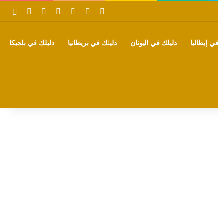
‫X
فيسبوك
بينتيريست
‫YouTube
تيلقرام
واتساب
بحث
ي إيطاليا
دليلك في اليونان
دليلك في بريطانيا
دليلك في بلجيكا