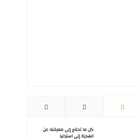
و
ي
T
ر
ا
ك
ر
u
ا
ب
ي
b
م
س
e
ت
كل ما تحتاج إلى معرفته عن
الهجرة إلى استراليا