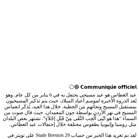
𝗖𝗼𝗺𝗺𝘂𝗻𝗶𝗾𝘂𝗲́ 𝗼𝗳𝗳𝗶𝗰𝗶𝗲𝗹 🔴⚪
عيد الغطاس هو عيد مسيحي يحتفل به في 6 يناير من كل عام. وهو
يُعد الذروة الأخيرة لموسم أعياد الميلاد، حيث يتم تذكير المسيحيون
بمستقبل المسيح ونجاتهم من الخطية. خلال هذا العيد، يُذكَر انغماس
المسيح في نهر الأردن بواسطة جون المعمدان، حيث قال صوت من
السماء “هذا هو ابْنِى آلُحِب التَّقَى مِنْ قَبْلِ إجْلاَءٍ”. تشتهر بعض البلدان
مثل روسيا وإثيوبيا بطقوس مختلفة خلال إحتفالات عيد الغطاس.
لقد تم تغريد هذا الخبر من حساب Stade Brestois 29 على تويتر في