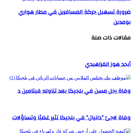
ضرورة تسهيل حركة المسافرين في مطار هواري
بومدين
مقالات ذات صلة
أبجد هوز الفراهيدي
وفاة رجل مسن في بلجيكا بعد تناوله فيتامين د
وفاة لاجئ “دانيال” في بلجيكا تثير غضبًا وتساؤلات