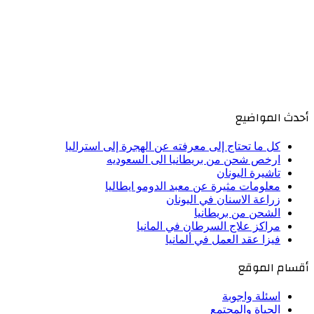
أحدث المواضيع
كل ما تحتاج إلى معرفته عن الهجرة إلى استراليا
ارخص شحن من بريطانيا الى السعوديه
تاشيرة اليونان
معلومات مثيرة عن معبد الدومو ايطاليا
زراعة الاسنان في اليونان
الشحن من بريطانيا
مراكز علاج السرطان في المانيا
فيزا عقد العمل في ألمانيا
أقسام الموقع
اسئلة واجوبة
الحياة والمجتمع