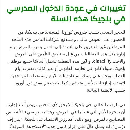
تغييرات في عودة الدخول المدرسي
في بلجيكا هذه السنة
للحجر الصحي بسبب فيروس كورونا المستجد في بلجيكا، من
الحصول على تعويض مالي. و ستدفع شركات التأمين هذه المنحة
للموظفين غير القادرين على العودة إلى العمل بسبب المرض. يتم
إدارة مثل هذه المطالبات من قِبَل صناديق التأمين على المرض
والإخت disability، و لكِن هذه التغطية تشمل أساسًا جميع موظفى
بلجيكا، سواء كانوا في نظامه القانونى أو غير كذلك. تقترب أيام
العطلة، ونحن على وشك استعادة تلك الأيام واستخدامها من جديد
لتمضية إجازتنا، بدلاً من ضياعها، كما يحدث في بعض دول أوروبا
حسب الأنظمة الحالية.
في الوقت الحالي، في بلجيكا، لا يحق لأي شخص مريض أثناء إجازته
أن يسترد الأيام التي قضاها في المرض، وهذا مصير سيء للأشخاص
المصابين بالمرض. ومع ذلك، أكد وزير الإقتصاد في بلجيكا، “بيار إف
درُمان”، أنه يعمل حالًِ على إقرار قانون جديد “لاصلاح هذا المَوْقِفُ