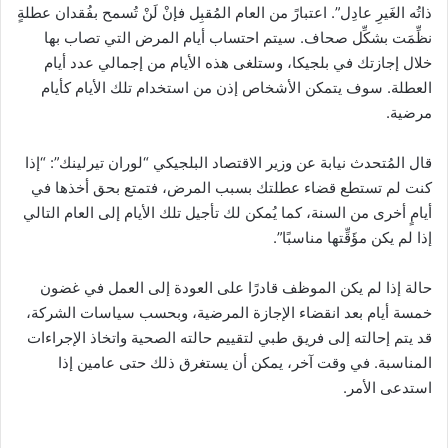
ذاتُه الغَيرِ عادِل”. اعتبارً من العام المُقبِل فإنْ لَنْ تُسمح بفُقدان عطلةٍ
نظِّمَت بشكِّل صحاف. سيتم احتساب أيام المرض التي تصاب بها
خلال إجازتك في بلجيكا، وستلغى هذه الأيام من إجمالي عدد أيام
العطلة. سوف يتمكن الأشخاص إذن من استخدام تلك الأيام كأيام
مرضية.
قال المُتحدث نيابة عن وزير الاقتصاد البلجيكي “لوران تيرلينك”: “إذا
كنت لم تستطع قضاء عطلتك بسبب المرض، فتمتع بحق أخذها في
أيامٍ أخرى من السنة، كما يُمكن لك تأجيل تلك الأيام إلى العام التالي
إذا لم يكن مؤَقِّتها مناسبًا”.
حالة إذا لم يكن الموظف قادرًا على العودة إلى العمل في غضون
خمسة أيام بعد انقضاء الإجازة المرضية، وبحسب سياسات الشركة،
قد يتم إحالته إلى فريق طبي لتقييم حالته الصحية واتخاذ الإجراءات
المناسبة. في وقت آخر، يمكن أن يستغرق ذلك حتى عامين إذا
استدعى الأمر.