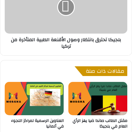
ي
ي
ف
ك
ي
ا
ب
ت
ل
ح
ج
ت
بلجيكا تحترق بانتظار وصول الأقنعة الطبية المتأخرة من
ي
ر
تركيا
ك
ق
ا
ب
؟
ا
ا
ن
مقالات ذات صلة
ع
ت
ر
ظ
ف
ا
م
ر
ا
و
ذ
ص
ا
و
ي
ل
مقتل الطالب صاندا ضيا يهز الرأي
العناوين الرسمية لمراكز اللجوء
ح
ا
العام في بلجيكا
في ألمانيا
د
ل
ث
أ