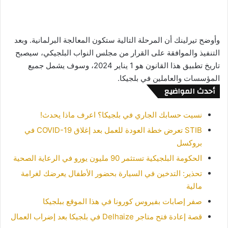
وأوضح تيرلينك أن المرحلة التالية ستكون المعالجة البرلمانية. وبعد
التنفيذ والموافقة على القرار من مجلس النواب البلجيكي، سيصبح
تاريخ تطبيق هذا القانون هو 1 يناير 2024، وسوف يشمل جميع
المؤسسات والعاملين في بلجيكا.
أحدث المواضيع
نسيت حسابك الجاري في بلجيكا؟ اعرف ماذا يحدث!
STIB تعرض خطة العودة للعمل بعد إغلاق COVID-19 في
بروكسل
الحكومة البلجيكية تستثمر 90 مليون يورو في الرعاية الصحية
تحذير: التدخين في السيارة بحضور الأطفال يعرضك لغرامة
مالية
صفر إصابات بفيروس كورونا في هذا الموقع ببلجيكا
قصة إعادة فتح متاجر Delhaize في بلجيكا بعد إضراب العمال