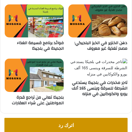
!
ق
ن
ع
ة
ا
ل
دهن الخنزير في الخبز البلجيكي:
فوائد برنامج قسيمة الغذاء
ط
مصدر تغذية غير معروف
الجديدة في بلجيكا
ب
ي
ة
ا
ل
م
تاجر مخدرات في بلجيكا يستدعي
ت
الشرطة للسرقة وينسى 165 ألف
يورو والكوكايين في منزله
أ
بلجيكا تعاني من تراجع قدرة
خ
المواطنين على شراء العقارات
ر
ة
م
ن
اترك رد
ت