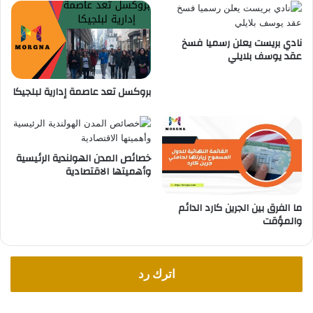
م
د
ا
ي
ن
ة
نادي بريست يعلن رسميا فسخ
ي
و
عقد يوسف بلايلي
ا
م
ه
بروكسل تعد عاصمة إدارية لبلجيكا
ا
م
ه
ا
خصائص المدن الهولندية الرئيسية
وأهميتها الاقتصادية
ما الفرق بين الجرين كارد الدائم
والمؤقت
اترك رد