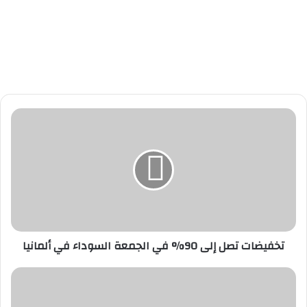
ت
خ
ف
ي
ض
ا
ت
ت
ص
تخفيضات تصل إلى 90% في الجمعة السوداء في ألمانيا
ل
إ
ل
أ
ى
ن
9
و