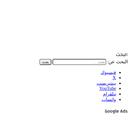
البحث
البحث عن:
فيسبوك
‫X
بينتيريست
‫YouTube
تيلقرام
واتساب
Google Ads