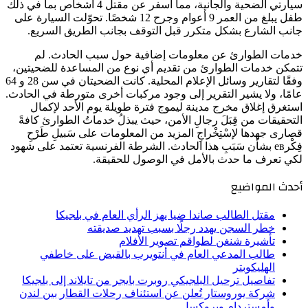
سيارتي الضحية والجانية، مما أسفر عن مقتل 4 أشخاص بما في ذلك
طفل يبلغ من العمر 9 أعوام وجرح 12 شخصًا. تحوّلت السيارة على
جانب الشارع بشكل متكرر قبل التوقف بجانب الطريق السريع.
خدمات الطوارئ عن معلومات إضافية حول سبب الحادث. لم
تتمكن خدمات الطوارئ من تقديم أي نوع من المساعدة للضحيتين،
وفقًا لتقارير وسائل الإعلام المحلية. كانت الضحيتان في سن 28 و 64
عامًا، ولا يشير التقرير إلى وجود مركبات أخرى متورطة في الحادث.
استغرق إغلاق مخرج مدينة ليموج فترة طويلة يوم الأحد لإكمال
التحقيقات من قِبَلَ رجالِ الأمن، حيث يبذلُ خدماتُ الطوارئ كافةً
قصارى جهدها لإسْتِخْراجِ المزيد من المعلومات على سَبيلِ طَرْحِ
فِكْرев بشأن سَبَبِ هذا الحادث. الشرطة الفرنسية تعتمد على شهود
لكي تعرف ما حدث بالأمل في الوصول للحقيقة.
أحدث المواضيع
مقتل الطالب صاندا ضيا يهز الرأي العام في بلجيكا
خطر السجن يهدد رجلًا بسبب تهديد صديقته
تأشيرة شنغن لطواقم تصوير الأفلام
طالب المدعي العام في أنتويرب بالقبض على خاطفي
الهليكوبتر
تفاصيل ترحيل البلجيكي روبرت بايجر من تايلاند إلى بلجيكا
شركة يوروستار تُعلن عن استئناف رحلات القطار بين لندن
وأمستردام وبروكسل