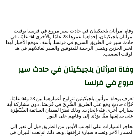
وفاة امرأتان بلجيكيتان في حادث سير مروع في فرنسا توفيت
امرأتان بلجيكيتان، إحداهما عمرها 28 عامًا والأخرى 64 عامًا، في
حادث سير في الطريق السريع في فرنسا. يأسف موقع الأخبار لهذا
الخبر الحزين ويتمنى الرحمة للمتوفين والصبر لعائلاتهم في هذا
الوقت العصيب.
وفاة امرأتان بلجيكيتان في حادث سير
مروع في فرنسا
تعرف بوفاة امرأتين بلجيكيتين تتراوح أعمارهما بين 28 و64 عامًا،
جُرَّاء حادثٍ وقع على الطريق السُّرِيّ في فَرَنسَا، دون مشاركة أية
سياراتٍ أخرى فيُه-الحادِث. وذلك نظرًا لفقدان السائقة السَّيْطِرَة
على سَائِقتها ممَّا يؤدِّى إلى وفاتهم على الفور
بحاجز السيارات على الجانب الأيمن من الطريق قبل أن تعبر إلى
المسار الآخر وتصدم سيارة ترافقها. وبعد ذلك اندلعت النيران في