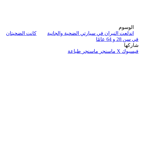
الوسوم
اندلعت النيران في سيارتي الضحية والجانية
كانت الضحيتان
في سن 28 و 64 عامًا
شاركها
فيسبوك
‫X
ماسنجر
ماسنجر
طباعة