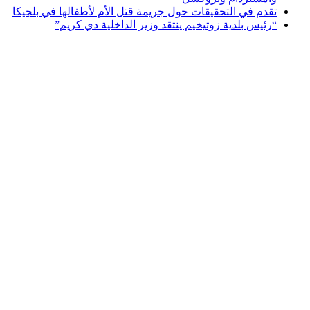
تقدم في التحقيقات حول جريمة قتل الأم لأطفالها في بلجيكا
“رئيس بلدية زوتيخيم ينتقد وزير الداخلية دي كريم”