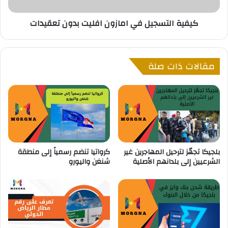
ل
ت
:
س
كيفية التسجيل في امازون افليت بدون تعقيدات
ط
ج
ر
ي
ي
ل
ق
ف
مقالات ذات صلة
ة
ي
س
ا
ر
م
ي
ا
ع
ز
ة
و
و
ن
س
ا
بلجيكا تجهّز لترحيل المهاجرين غير
كرواتيا تنضم رسمياً إلى منطقة
ه
ف
الشرعيين إلى بلدانهم الأصلية
شنغن واليورو
ل
ل
ة
ي
ل
ت
ت
ب
ح
د
ق
و
ي
ن