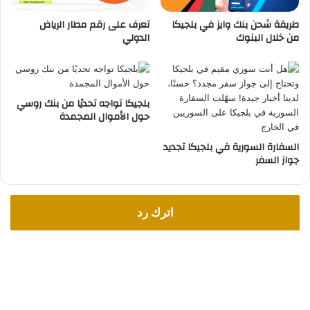
ق
ت
طريقة شحن بنك وايز في بلجيكا
تعرف على رقم مطار الرياض
د
ع
من خلال البنوك
الدولي
خ
ق
ل
ي
إ
د
ض
ا
ا
ت
بلجيكا تواجه تحديًا من بنك روسي
ف
حول الأموال المجمدة
ي
!
السفارة السورية في بلجيكا تجديد
جواز السفر
اترك رد