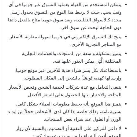
يتمكن المستخدم من القيام بعملية التسوق عبر جوميا في أي
وقت يحب، حيث لا يرتبط هذا النوع من التسوق بجدول زمني
محدد كالأسواق التقليدية، ويعد سوق جوميا متاح بالفعل دائمًا
دون الحاجة لبحث عن سوق آخر.
يتيح لك التسوق الإلكتروني في جوميا سهولة مقارنة الأسعار
مع المتاجر التجارية الأخرى.
يتميز بتشكيلة واسعة من المنتجات والعلامات التجارية
المختلفة الَّتِي يمكن العثور عليها فيه.
باستطاعتك بكل يسر شراء هدية للآخرين عبر موقع جوميا،
وإرسالها كهدية تُوصَلُ بالشحن إلى المكان المطلوب.
ينبغي التعامل مع عدة شركات لخدمة الشحن وفحص الأسعار
المتاحة والاختيار بينها للحصول على السعر الأفضل.
يتميز هذا الموقع بأنه يحفظ معلومات العملاء بشكل كامل
بسرية تامة، وذلك خاصة إذا كان لدى الأشخاص خجلاً من إبداء
الوزن أو الطول عند شراء بعض المنتجات.
لا داعي للتركيز على التقنية أو التصميم، بالنسبة لأن زوار
الموقع يأتون للشراء وليس بسبب شخصك كفرد.