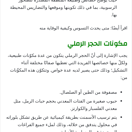
الرسوبية، بما في ذلك تكوينها وموقعها والتضاريس المحيطة
بها.
اقرأ أيضًا: متى يحدث التسوس وكيفية الوقاية منه
مكونات الحجر الرملي
يجب الإشارة إلى أنّ الحجر الرملي يتكون من عدة مكوّنات طبيعية،
ولكلّ منها خصائصها الفريدة التي تعطيها صفاتًا مختلفة أثناء
التشكيل؛ وذلك حتى يصير لديه عدة خواص. وتتكوّن هذه المكوِّنات
من:
مصفوفة من الطين أو الصلصال.
حبوب صغيرة من الفتات المعدني بحجم حبات الرمل، مثل
معدني الفلسبار والكوارتز.
يتم ترسيب الأسمنت بطريقة كيميائية عن طريق تشكل بلوراته
في محلول يتدفق من خلاله، وذلك لملء جميع الفراغات
الموجودة في المسامية الأصلية.