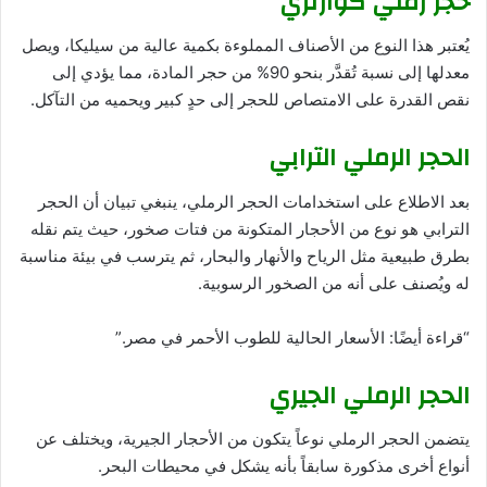
حجر رملي كوارتزي
يُعتبر هذا النوع من الأصناف المملوءة بكمية عالية من سيليكا، ويصل
معدلها إلى نسبة تُقدَّر بنحو 90% من حجر المادة، مما يؤدي إلى
نقص القدرة على الامتصاص للحجر إلى حدٍ كبير ويحميه من التآكل.
الحجر الرملي الترابي
بعد الاطلاع على استخدامات الحجر الرملي، ينبغي تبيان أن الحجر
الترابي هو نوع من الأحجار المتكونة من فتات صخور، حيث يتم نقله
بطرق طبيعية مثل الرياح والأنهار والبحار، ثم يترسب في بيئة مناسبة
له ويُصنف على أنه من الصخور الرسوبية.
“قراءة أيضًا: الأسعار الحالية للطوب الأحمر في مصر.”
الحجر الرملي الجيري
يتضمن الحجر الرملي نوعاً يتكون من الأحجار الجيرية، ويختلف عن
أنواع أخرى مذكورة سابقاً بأنه يشكل في محيطات البحر.