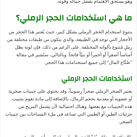
وهو يستحق الاهتمام بفضل جماله وقوته.
ما هي استخدامات الحجر الرملي؟
يتنوع استخدام الحجر الرملي بشكل كبير، حيث يُعتبر هذا الحجر من
الأحجار التي توجد في الطبيعة، والذي يتكون من طبقات مختلفة من
رملٍ مُتنوع بألوانه المختلفة. على الرغم من ذلك، فإن لونه يظل
أساساً أصفراً أو أحمراً أو بنيّاً فاتحاً. وبالتالي، سنُشير في مقالة
“صُنَّاع المال” إلى جميع استخدامات هذا الحجر.
استخدامات الحجر الرملي
يعتبر الصخر الرملي صخراً رسوبياً، وقد يحتوي على حبيبات صخرية
أو عضوية أو معدنية بحجم الرمال، بالإضافة إلى مادة تقوم بتثبيت
هذه الحبيبات مع بعضها. وهناك احتمالية لأن يشمل المزيج من
جزئيات الطين أو الطمي التي تساعد في ملء المساحات بين حبيبات
الصخر.
بالإضافة إلى ذلك، يُعَدّ الحجر الرملي واحدًا من أشهر الصخور