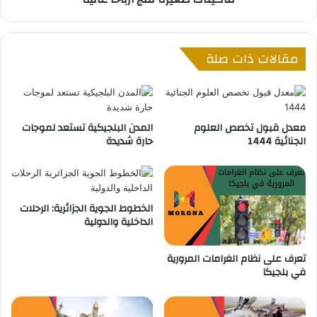
ي
ر
ا
ة
ي
ت
مقالات ذات صلة
ؤ
ن
د
ت
ي
ج
إ
أ
ل
ر
معدل قبول تخصص العلوم
المدن البلجيكية تستعد لموجات
ى
ب
الجنائية 1444
حارة شديدة
م
ا
ص
ح
ر
اً
ع
ع
6
الخطوط الجوية الجزائرية: الرحلات
ا
الداخلية والدولية
أ
ل
ش
ي
خ
ة
تعرف على نظام الغرامات المرورية
ا
في بلجيكا
ص