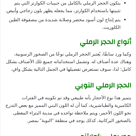
يتكون الحجر الرملي بالكامل من حبيبات الكوارتز التي يتم
تثبيتها باستخدام الكوارتز، مما يجعله يظهر بلون زجاجي وأبيض.
يتم إنتاج لون أسود مخضر وصلابة شديدة من مصفوفة الطين
الكلوريت.
أنواع الحجر الرملي
وكما ورد سابقًا، يُعتبر الحجر الرملي نوعًا من الصخور الرسوبية،
وهناك عدة أصناف له. وتشمل استخداماته جميع تلك الأصناف بشكل
كامل؛ لذا، سوف نستعرض تفصيلها في الجمل التالية بشكل وافٍ.
الحجر الرملي النوبي
يتميز هذا نوع الأحجار بأنه طبيعي وقد تم تكوينه في الفترات
الكامبرية والطباشيرية، كما أن له اللون البني المميز مع بعض التدرج
نحو اللون الأحمر، ويتم ملاحظة تواجده في مدينة البتراء المغطى
بالصخور البركانية، كذلك يوجد في منطقة “النوبة” بمصر.