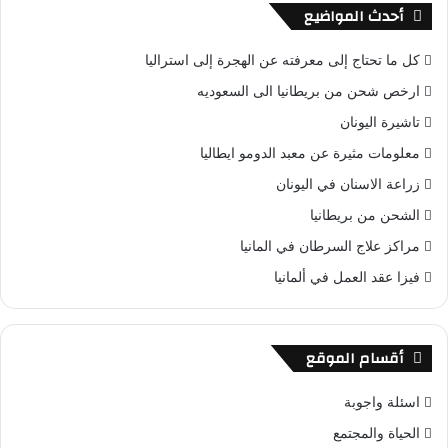
أحدث المواضيع
كل ما تحتاج إلى معرفته عن الهجرة إلى استراليا
ارخص شحن من بريطانيا الى السعوديه
تاشيرة اليونان
معلومات مثيرة عن معبد الدومو ايطاليا
زراعة الاسنان في اليونان
الشحن من بريطانيا
مراكز علاج السرطان في المانيا
فيزا عقد العمل في ألمانيا
أقسام الموقع
اسئلة واجوبة
الحياة والمجتمع