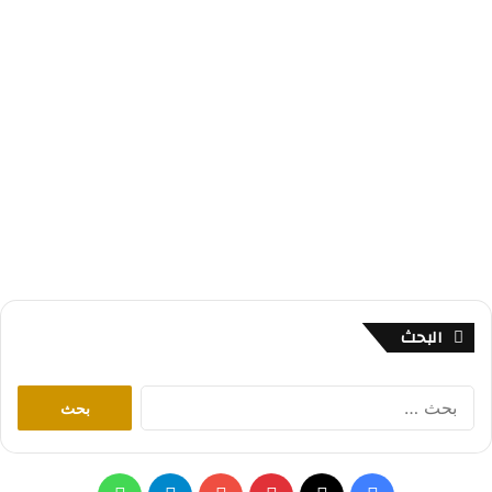
البحث
ا
ل
ب
ح
ث