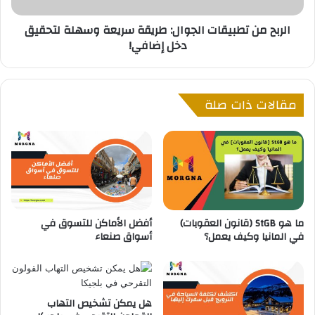
ل
ط
الربح من تطبيقات الجوال: طريقة سريعة وسهلة لتحقيق
ر
ب
دخل إضافي!
م
ي
ل
ق
ي
ا
؟
ت
مقالات ذات صلة
ا
ل
ج
و
ا
ل
:
ط
ما هو StGB (قانون العقوبات)
أفضل الأماكن للتسوق في
ر
في المانيا وكيف يعمل؟
أسواق صنعاء
ي
ق
ة
س
ر
هل يمكن تشخيص التهاب
ي