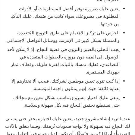
يتعين عليك ضرورة توفير أفضل المستلزمات أو الأدوات
المطلوبة في مشروعك، سواء كانت من صُنعك، عليك التأكد
من جودتها.
الحرص على تركيز الاهتمام على طرق الترويج المُتعددة،
والمتمثلة بشكل كبير في الإنترنت ووسائل التواصل الاجتماعي.
يجب التحلي بالصبر والتروي في قضية النجاح، إذ لا يمكن لأحد
الوصول إلى القمة دون مروره بالخطوات المتعددة في
التصاعدي، فعليك تمسك بالثبات لفترة طويلة، وقطاف ثمار
جهودك المستمرة.
إذا كنت تنوي تعيين موظفين لشركتك، فيجب ألا تختارهم إلا
بعناية فائقة؛ حيث إنهم يمثلون واجهة المؤسسة.
ينبغي عليك اختيار مشروع يتناسب بشكل معين مع مجالك،
حتى تستطيع تحقيق النجاح فيه بكل سهولة وسلاسة.
عندما تريد إنشاء مشروع جديد، يتعين عليك اختياره بحذر حتى يتسنى
لك النجاح فيه بسهولة ولا تواجه صعوبات تُرهقك. وفيما يتعلق بالآلات
التي تولِّد أرباحًا كبيرة، فيُفضِّل أن تكون لديك خبرة في التعامل معها.