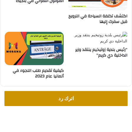
القولون التقرحي في بلجيكا
ع
ة
اكتشف تكلفة السياحة في النرويج
و
قبل سفرك إليها
س
ه
ل
ة
ل
“رئيس بلدية زوتيخيم ينتقد وزير
ت
الداخلية دي كريم”
ح
ق
كيفية تقديم طلب اللجوء في
ي
ألمانيا عام 2023
ق
د
خ
ل
اترك رد
إ
ض
ا
ف
ي