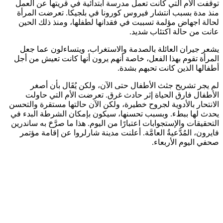
توقفت الأم التي كانت تعمل مدرسة ابتدائية في قريتها عن العمل
منذ مدة بسبب انتشار فيروس كورونا في بلجيكا. تعرضت المرأة
لحالة اجهاض مؤلمة تسببت في فقدانها لطفلها، ومنذ ذلك الحين
عانت من حالة اكتئاب شديد.
يشعر جيران العائلة بالصدمة والاستغراب، ويتساءلون عما جعل
المرأة تقوم بهذا الفعل، خاصة أنهم يرون أنها كانت تعيش من أجل
أطفالها الذين كانت تحبهم بشدة.
لم يجر تشريح جثث الأطفال حتى الآن، ولكن يُقَال بأن أصغر
الأطفال فارق الحياة إثر حادث غرق. تعرضت الأم التي حاولت
الانتحار بالأدوية لجروح خطيرة، ولكن الآن حالتها مستقرة والتحسن
يحدث لها ببطء. وبسبب تحسنها، سيكون بإمكان الشرطة البدء في
التحقيقات والإستجوابات اعتبارًا من اليوم. هذا ما صرَّحَ به ساندرين
فايرون، المُدَّعيةُ العامَّة. أعلنت مدينة شارلروا عن إقامة مؤتمر
صحفي اليوم الأربعاء.