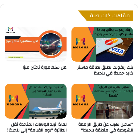
ل
ق
ج
ا
مقالات ذات صلة
د
ت
ي
ح
د
و
ة
ل
ا
ج
ل
ر
ت
ي
ي
م
و
بنك ريفولت يطلق بطاقة ماستر
هل سنغافورة تحتاج فيزا
ة
كارد جديدة في بلجيكا
ا
ق
ف
ت
ق
ل
ت
ا
ع
ل
ل
أ
ي
م
ه
ل
“سجين يهرب عن طريق الرافعة
لماذا تريد الولايات المتحدة نقل
ا
أ
الشوكية في منطقة بلجيكا”
الطائرة “يوم القيامة” إلى بلجيكا؟
ب
ط
ل
ف