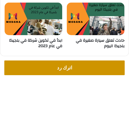
ج
ا
ي
ل
ك
ه
ا
ا
؟
ف
ي
حادث تعلق سيارة صغيرة في
ابدأ في تكوين شركة في بلجيكا
ب
بلجيكا اليوم
في عام 2023
ل
ج
ي
ك
اترك رد
ا