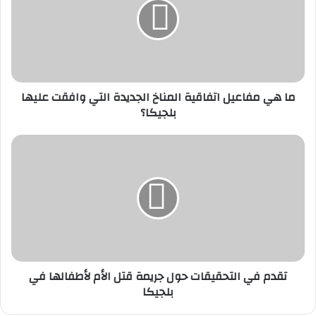
ي
م
ف
ا
ع
ي
ما هي مفاعيل اتفاقية المناخ الجديدة التي وافقت عليها
ل
بلجيكا؟
ا
ت
ف
ت
ا
ق
ق
د
ي
م
ة
ف
ا
ي
ل
ا
م
ل
ن
ت
تقدم في التحقيقات حول جريمة قتل الأم لأطفالها في
ا
ح
بلجيكا
خ
ق
ا
ي