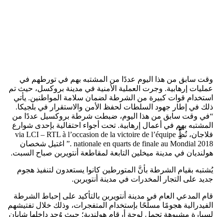
وقت سابق من هذا اليوم عددًا من المشتبه بهم في تورطهم في
عمليات إرهابية. وجرت العملية الأمنية في مدينة بروكسل، حيث تم
استخدام قوات كبيرة من الشرطة لضمان سلامة المواطنين. يأتي
ذلك في إطار جهود السلطات لحفظ الأمن والاستقرار في بلجيكا.
“في وقت سابق من هذا اليوم، ضبطت شرطة بروكسيل عددًا من
المشتبه بهم في أعمال إرهابية. تحت أجواء احتفالية بإحدى شوارع
فلاجان، نُظَََِِِِِّّّّ via LCI – RTL à l’occasion de la victoire de l’équipe
nationale en quarts de finale au Mondial 2018 .” اغتيل شخصان
هولنديان في مدينة ميخلين التابعة لمقاطعة أنتويربن صباح السبت.
يُشتبه بقيام الشرطة بأنَّ المتورطين كانوا يستعدون لتنفيذ هجوم
جديد على التجار المخدرات في مدينة أنتويربن.
قام المدعي العام في مدينة أنتويربن بالتأكيد على إحباط الشرطة
الفيدرالية هجومًا مسلّحًا بإستخدام المتفجرات، وذلك خلال تفتيشهم
لسيارة مشبوهة تحمِل لوحة أرقام هولندية؛ حيث وُجِد داخلها شابان