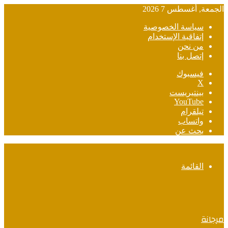
الجمعة, أغسطس 7 2026
سياسة الخصوصية
إتفاقية الإستخدام
من نحن
إتصل بنا
فيسبوك
‫X
بينتيريست
‫YouTube
تيلقرام
واتساب
بحث عن
القائمة
مرجانة