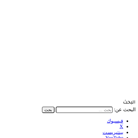
البحث
البحث عن:
فيسبوك
‫X
بينتيريست
‫YouTube