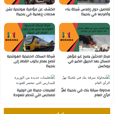
ك
تفاصيل حول إفلاس شركة بناء
الكشف عن مؤامرة هولندية لشن
ا
وأضرارها في بلجيكا
هجمات إرهابية في بلجيكا
ل
ر
ف
ع
ص
ا
ف
ي
مركز اللاجئين يصبح غير مؤهل
شركة السكك الحديدية الهولندية
ا
للسكن بعد الحريق الكبير في
تنصح بعدم ركوب القطار إلى
ل
بروكسل
بلجيكا
أ
ج
و
ر
محاولة سرقة بنك في بلجيكا تهزّ
تعليمات جديدة من الوزيرة
الرأي العام
للمدارس التي تتحضر للعودة