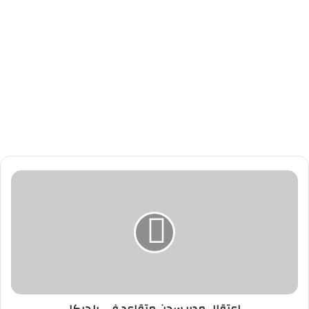
ا
ع
ت
ق
ا
ل
م
د
ي
ر