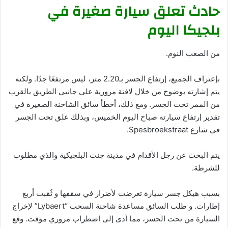
حادث تعلق سيارة صغيرة في
بلجيكا اليوم
من الصعب النوم.
بإعتراف الجميع، إرتفاع الجسر بـ2.20 متر، ليس مرتفعًا جدًا. ولكنه
يتم إشارته بوضوح من خلال لافتة مرورية على جانبي الطريق بالقرب
من الممر تحت الجسر. ومع ذلك، أخطأ سائق الشاحنة الصغيرة في
تقدير إرتفاع سيارته صباح اليوم الخميس، وبذلك علق تحت الجسر
في شارع Spesbroekstraat.
يتم البحث عن رجل الأقدام في مدينة جنت البلجيكية والذي مطلوب
للشرطة.
بسبب هيكل جسر سيارة تعرضت لأضرار في سقفها و ثُقبت أربع
إطارات. و طلب السائق مساعدة شاحنة السحب “Lybaert” لإخراج
السيارة من تحت الجسر، مما أدى إلى اضطراب مروري مؤقت. وقع