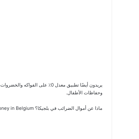
يريدون أيضًا تطبيق معدل 0٪ على ال
وحفاظات الأطفال.
ماذا عن أموال الضرائب في بلجيكا؟ Rewritten text in English: What about tax money in Belgium?