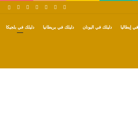
‫X
فيسبوك
بينتيريست
‫YouTube
تيلقرام
واتساب
بحث
ي إيطاليا
دليلك في اليونان
دليلك في بريطانيا
دليلك في بلجيكا