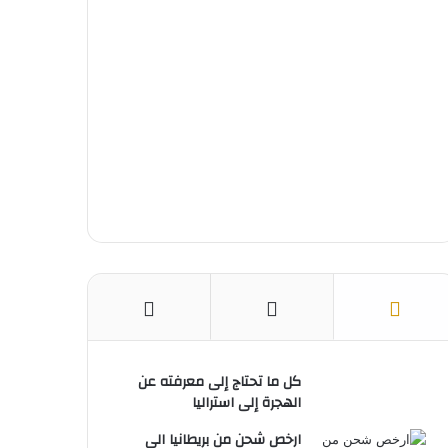
ك
ر
u
ا
ب
ي
b
م
س
e
ت
كل ما تحتاج إلى معرفته عن
الهجرة إلى استراليا
ارخص شحن من بريطانيا الى