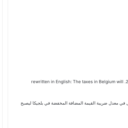
سوف ترتفع الضرائب في بلجيكا الجديدة في عام 2023. rewritten in English: The taxes in Belgium will
يل في معدل ضريبة القيمة المضافة المخفضة في بلجيكا ليصبح