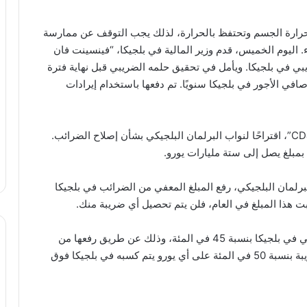
جة حرارة الجسم وتحتفظ بالحرارة، لذلك يجب التوقف عن ممارسة
 اليوم الخميس، قدم وزير المالية في بلجيكا، “فينسينت فان
ريبي في بلجيكا. ويأمل في تحقيق حلمه الضريبي قبل نهاية فترة
افي الأجور في بلجيكا سنويًا. تم دفعها باستخدام إيرادات
يقدم وزير المالية البلجيكي، الذي ينتمي إلى حزب “CD&V”، اقتراحًا لنواب البرلمان البلجيكي بشأن إصلاح الضرائب.
مبلغ يصل إلى ستة مليارات يورو.
لبرلمان البلجيكي، رفع المبلغ المعفي من الضرائب في بلجيكا
يُرغب الوزير أيضاً في رفع سقف ضريبة الدخل الشخصي في بلجيكا بنسبة 45 في المئة، وذلك عن طريق رفعها من
46440 إلى 60 ألف يورو. بمعنى آخر، سيتم فرض ضريبة بنسبة 50 في المئة على أي يورو يتم كسبه في بلجيكا فوق