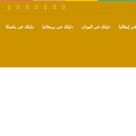
‫X
فيسبوك
بينتيريست
‫YouTube
تيلقرام
واتساب
بحث
ي إيطاليا
دليلك في اليونان
دليلك في بريطانيا
دليلك في بلجيكا