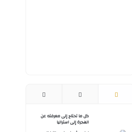
و
ي
T
ر
ا
ك
ر
u
ا
ب
ي
b
م
س
e
ت
كل ما تحتاج إلى معرفته عن
الهجرة إلى استراليا