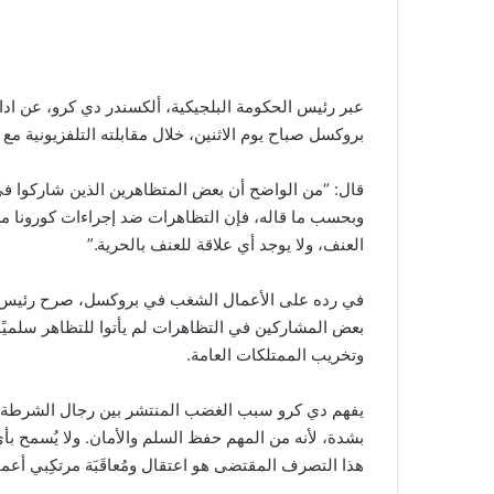
عبر رئيس الحكومة البلجيكية، ألكسندر دي كرو، عن ادا
بروكسل صباح يوم الاثنين، خلال مقابلته التلفزيونية مع قناة
قال: “من الواضح أن بعض المتظاهرين الذين شاركوا ف
وبحسب ما قاله، فإن التظاهرات ضد إجراءات كورونا
العنف، ولا يوجد أي علاقة للعنف بالحرية.”
في رده على الأعمال الشغب في بروكسل، صرح رئيس الو
بعض المشاركين في التظاهرات لم يأتوا للتظاهر سلميً
وتخريب الممتلكات العامة.
يفهم دي كرو سبب الغضب المنتشر بين رجال الشرطة؛ وذ
بشدة، لأنه من المهم حفظ السلم والأمان. ولا يُسمح 
هذا التصرف المقتضى هو اعتقال ومُعاقَبَة مرتكِبي أعما