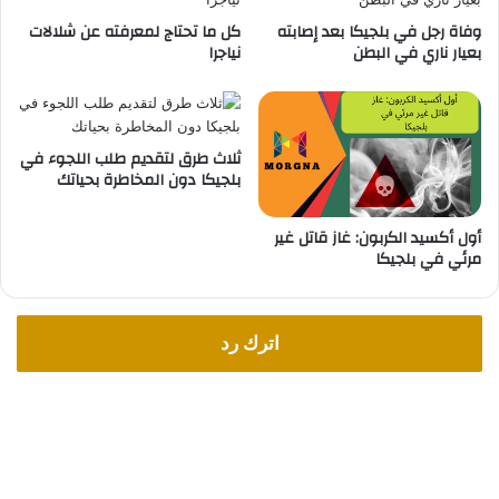
ع
وفاة رجل في بلجيكا بعد إصابته
كل ما تحتاج لمعرفته عن شلالات
ل
بعيار ناري في البطن
نياجرا
ى
ا
ل
أ
ثلاث طرق لتقديم طلب اللجوء في
س
بلجيكا دون المخاطرة بحياتك
ر
ا
ل
أول أكسيد الكربون: غاز قاتل غير
م
مرئي في بلجيكا
ت
و
س
اترك رد
ط
ة
و
ا
ل
ف
ق