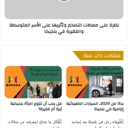
ا
ل
ق
ى
و
م
س
ع
نظرة على معدلات التضخم وتأثيرها على الأسر المتوسطة
ا
د
والفقيرة في بلجيكا
ل
ل
خ
ا
ط
ت
ر
ا
مقالات ذات صلة
ف
ل
ي
ت
ب
ض
ل
خ
ج
م
ي
و
ك
ت
ا
أ
بدءًا من 2029، السيارات الكهربائية
هل يجب أن تتزوج امرأة بلجيكية
ث
إلزامية في بلجيكا
ثرية أم فقيرة؟
ي
ر
ه
ا