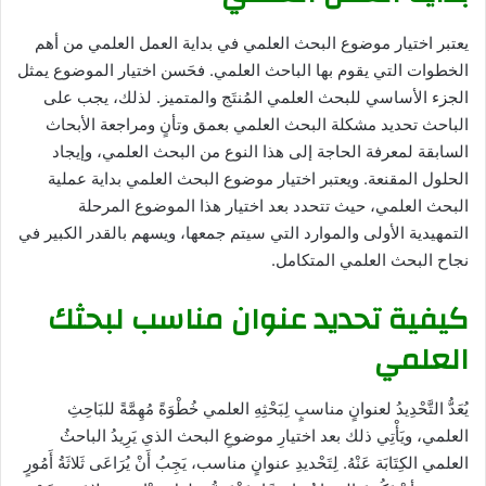
يعتبر اختيار موضوع البحث العلمي في بداية العمل العلمي من أهم
الخطوات التي يقوم بها الباحث العلمي. فحَسن اختيار الموضوع يمثل
الجزء الأساسي للبحث العلمي المُنتَج والمتميز. لذلك، يجب على
الباحث تحديد مشكلة البحث العلمي بعمق وتأنٍ ومراجعة الأبحاث
السابقة لمعرفة الحاجة إلى هذا النوع من البحث العلمي، وإيجاد
الحلول المقنعة. ويعتبر اختيار موضوع البحث العلمي بداية عملية
البحث العلمي، حيث تتحدد بعد اختيار هذا الموضوع المرحلة
التمهيدية الأولى والموارد التي سيتم جمعها، ويسهم بالقدر الكبير في
نجاح البحث العلمي المتكامل.
كيفية تحديد عنوان مناسب لبحثك
العلمي
يُعَدُّ التَّحْدِيدُ لعنوانٍ مناسبٍ لِبَحْثِهِ العلمي خُطْوَةً مُهِمَّةً للبَاحِثِ
العلمي، ويَأْتِي ذلك بعد اختيارِ موضوعِ البحث الذي يَرِيدُ الباحثُ
العلمي الكِتَابَة عَنْهُ. لِتَحْديدِ عنوانٍ مناسب، يَجِبُ أَنْ يُرَاعَى ثَلاثَةُ أَمُورٍ