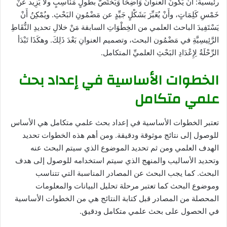
رئيسية: أنْ يَكُونَ العنوانُ وَاضِحًا وَيَخْتَصُّ بطولٍ مَنْاسِبٍ ولا يَزِيد عَنْ
خَمْسِ كَلِمَاتٍ، وأَنْ يُعَبِّرَ بَشَكْلٍ جَيِّدٍ عن مَضْمُونِ البَحْثِ. ويُمْكِنُ أَنْ
يَسْتَفِيدَ الباحث العلمي من الخِطْوَاتِ السابقة مَنْ خلالِ تحديدِ النُّقَاطِ
الرَّئِيسِيَّةِ في مَضْمُون البحث، وتصميم العنوانِ بَعْدَ ذَلِكَ. وهكَذَا تَبْدَأ
الرِّحْلَةُ لِإِعْدَادِ البَحْثِ العلميِّ المتكامل.
الخطوات الأساسية في إعداد بحث
علمي متكامل
تعتبر الخطوات الأساسية في إعداد بحث علمي متكامل هي الأساس
للوصول إلى نتائج موثوقة ودقيقة. ومن أهم هذه الخطوات تحديد
الهدف العلمي ومن ثم تحديد الموضوع الذي سيتم البحث عنه
وتحديد الأساليب والمنهج الذي سيتم استخدامه للوصول إلى هدف
البحث. كما يجب البحث عن المصادر المناسبة التي تتناسب
وموضوع البحث كما تعتبر مرحلة تحليل البيانات والمعلومات
المحصلة من المصادر قبل كتابة النتائج هي من الخطوات الأساسية
في الحصول على بحث علمي متكامل ودقيق.