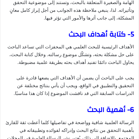
الهامة والصغيرة المتعلقة بالبحث، وتستند إلى موضوعية التحقق
وتأثيراته. لذا، ينبغي ملاحظة هذه الجوانب من أجل إبراز كامل معانٍ
المشكلة، إلى جانب أثرها والأمور التي تؤثر فيها.
5- كتابة أهداف البحث
الأهداف الرئيسية للبحث العلمي هي المحفزات التي تساعد الباحث
على حل مشكلة بحثه، وتشكّل موضوع رسالته. وخلال كتابة البحث،
يحاول الباحث دائمًا تفنيد أهداف بحثه بطريقة علمية مضبوطة.
يجب على الباحث أن يضمن أن الأهداف التي يضعها قادرة على
التحقيق والتطبيق في الواقع، ويجب أن يأتي بنتائج مختلفة عن
الدراسات السابقة التي قد ناقشت الموضوع إذا كان هذا مناسبًا.
6- أهمية البحث
الرسالة العلمية شافية وواضحة في تفاصيلها كلما أعطت ثقة للقارئ
بأهمية التحقق من نتائج البحث وإدراكه لفوائده وتطبيقاته في
المجتمع. بالإضافة إلى ذلك، يُعتبر نشر الرسالة العلمية في المجلات