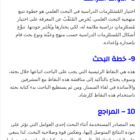
اختيار المُسَتَلزِمات الدراسية في البحث العلمي هو خطوة تتبع
منهجية البحث العلمي. يُحَرِص المُنَقِّبْ عن المعرفة على اختيار
مُستَلزِماتٍ دراسية ملائمة له، لكي يختارها ويُخْتَبر جودتها. تنوِّع
أشكال المُستَلزِمات الدراسية حسب منهج وعيِّنة ونوع بحث قام
بإصداره وإعداده.
9- خطة البحث
هذه هي النقاط الرئيسية التي يجب على الباحث اتباعها خلال بحثه،
وسوف يحتاج بالتأكيد إلى مناقشة هذه النقاط مع المشرفين
والأساتذة في لقاء السمنار. ومن ثم يستطيع الباحث بدء كتابة بحثه
باستخدام هذه النقاط كإرشاد.
10 – المراجع
يعد المصادر المستخدمة أثناء البحث إحدى العوامل التي تؤثر على
جودة النتائج المتوصل إليها، وتعكس قوة وصلاحية البحث. لذا ينبغي
على الباحث اتخاذ الأساليب المطلوبة في كتابة المراجع وفق ضوابط