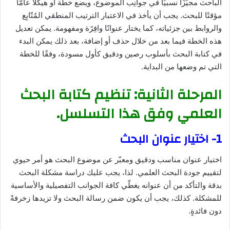
الباحث مجيِّزًا نسبيًا في جوانِب الموضوع، ويضع خطة أو هيكلاً عامًّا
مؤقتًا للبحث. يجب أن يأخذ في الاعتبار الترتيب المنطقي المُتّابِع
والروابط بين جزئياته، كما يختار عنوانًا وافِرًة ومفهومة. يمكن تعديل
هذه الخطة فيما بعد من خلال حذف أو إضافة، بعد ذلك يمكن البدء
في كتابة البحث بأسلوب رصين ودقيق كأول مسودة، وفقًا للخطة
التي تم وضعها من البداية.
المرحلة الثانية: تنظيم كتابة البحث
العلمي وفق هذا التسلسل.
1- اختيار عنوان البحث
اختيار عنوان مناسب ودقيق ومعبّر عن موضوع البحث هو أمر حيوي
لتقييم جودة البحث العلمي. لذا، يجب عليك دراسة مشكلة البحث
بدقة والتأكد من أن عنوانه يغطّي كافة الجوانب التفصيلية والأساسية
للمشكلة. كذلك، يجب أن يكون ضمن رسالة البحث ولا تزيدها زخرفةً
دون فائدةٍ.